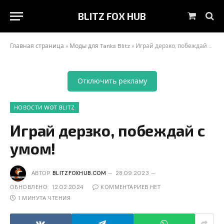
BLITZ FOX HUB
Корзин
Главная страница
»
Моды для Tanks Blitz
»
Играй дерзко, побеждай с умом!
Отключить рекламу
НОВОСТИ WOT BLITZ
Играй дерзко, побеждай с
умом!
АВТОР
BLITZFOXHUB.COM
28.09.2023
ОБНОВЛЕНО:
12.02.2024
КОММЕНТАРИЕВ НЕТ
1 МИНУТА ЧТЕНИЯ