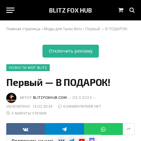
BLITZ FOX HUB
Корзин
Главная страница
»
Моды для Tanks Blitz
»
Первый — В ПОДАРОК!
Отключить рекламу
НОВОСТИ WOT BLITZ
Первый — В ПОДАРОК!
АВТОР
BLITZFOXHUB.COM
02.11.2023
ОБНОВЛЕНО:
12.02.2024
КОММЕНТАРИЕВ НЕТ
3 МИНУТЫ ЧТЕНИЯ
VKontakte
Telegram
YouTube
Discord