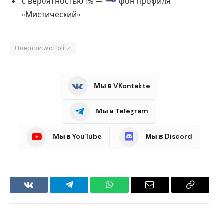
с вероятностью 1% —
фон профиля
«Мистический»
Новости wot blitz
Мы в VKontakte
Мы в Telegram
Мы в YouTube
Мы в Discord
VKontakte
Telegram
WhatsApp
Email
Copy
Link