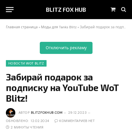
BLITZ FOX HUB
Корзин
Главная страница
»
Моды для Tanks Blitz
»
Забирай подарок за подписку на YouTube WoT Blitz!
Отключить рекламу
НОВОСТИ WOT BLITZ
Забирай подарок за
подписку на YouTube WoT
Blitz!
АВТОР
BLITZFOXHUB.COM
29.12.2023
ОБНОВЛЕНО:
12.02.2024
КОММЕНТАРИЕВ НЕТ
2 МИНУТЫ ЧТЕНИЯ