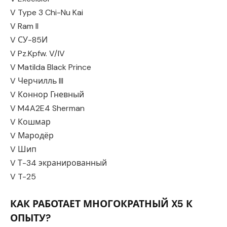
V Type 3 Chi-Nu Kai
V Ram II
V СУ-85И
V Pz.Kpfw. V/IV
V Matilda Black Prince
V Черчилль III
V Коннор Гневный
V M4A2E4 Sherman
V Кошмар
V Мародёр
V Шип
V Т-34 экранированный
V T-25
КАК РАБОТАЕТ МНОГОКРАТНЫЙ X5 К
ОПЫТУ?