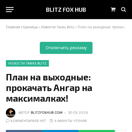
BLITZ FOX HUB
Корзин
Главная страница
»
Новости Tanks Blitz
»
План на выходные: прокачать Ангар на максималках!
Отключить рекламу
НОВОСТИ TANKS BLITZ
План на выходные:
прокачать Ангар на
максималках!
АВТОР
BLITZFOXHUB.COM
30.05.2026
КОММЕНТАРИЕВ НЕТ
4 МИНУТЫ ЧТЕНИЯ