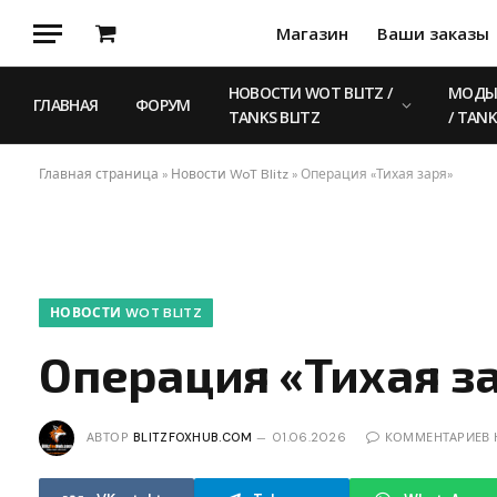
Магазин
Ваши заказы
Корзина
НОВОСТИ WOT BLITZ /
МОДЫ 
ГЛАВНАЯ
ФОРУМ
TANKS BLITZ
/ TANK
Главная страница
»
Новости WoT Blitz
»
Операция «Тихая заря»
НОВОСТИ WOT BLITZ
Операция «Тихая з
АВТОР
BLITZFOXHUB.COM
01.06.2026
КОММЕНТАРИЕВ 