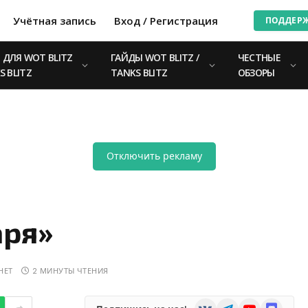
Учётная запись
Вход / Регистрация
ПОДДЕР
ДЛЯ WOT BLITZ
ГАЙДЫ WOT BLITZ /
ЧЕСТНЫЕ
S BLITZ
TANKS BLITZ
ОБЗОРЫ
Отключить рекламу
аря»
НЕТ
2 МИНУТЫ ЧТЕНИЯ
VKontakte
Telegram
YouTube
Discord