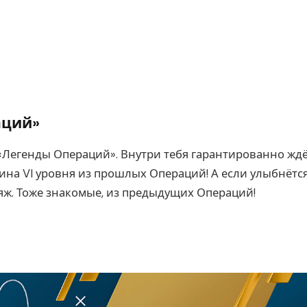
аций»
«Легенды Операций». Внутри тебя гарантированно жд
ина VI уровня из прошлых Операций! А если улыбнётс
яж. Тоже знакомые, из предыдущих Операций!