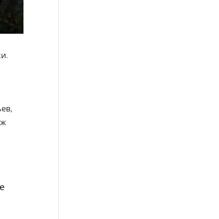
и.
ев,
яж
ше