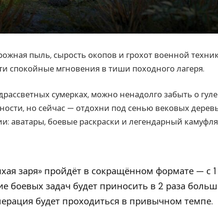
рожная пыль, сырость окопов и грохот военной техник
 эти спокойные мгновения в тиши походного лагеря.
драссветных сумерках, можно ненадолго забыть о гуле
ности, но сейчас — отдохни под сенью вековых деревь
ии: аватары, боевые раскраски и легендарный камуфл
хая заря» пройдёт в сокращённом формате — с 1
ие боевых задач будет приносить в 2 раза боль
перация будет проходиться в привычном темпе.