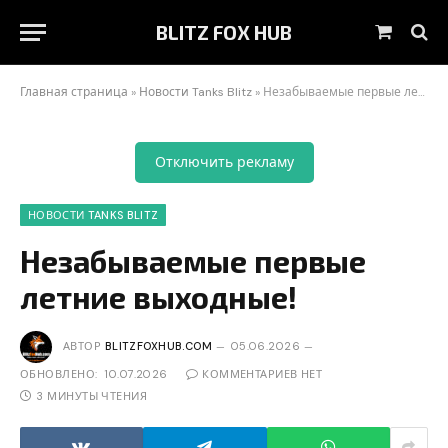
BLITZ FOX HUB
Корзин
Главная страница
»
Новости Tanks Blitz
»
Незабываемые первые летние выходные!
Отключить рекламу
НОВОСТИ TANKS BLITZ
Незабываемые первые
летние выходные!
АВТОР
BLITZFOXHUB.COM
05.06.2026
ОБНОВЛЕНО:
10.07.2026
КОММЕНТАРИЕВ НЕТ
3 МИНУТЫ ЧТЕНИЯ