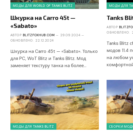
МОДЫ ДЛЯ WORLD OF TANKS BLITZ
МОДЫ ДЛЯ TA
Шкурка на Carro 45t —
Tanks Bli
«Sabato»
АВТОР
BLITZF
ОБНОВЛЕНО:
АВТОР
BLITZFOXHUB.COM
29.09.2024
ОБНОВЛЕНО:
22.12.2024
Tanks Blitz 
модов 11.4 
Шкурка на Carro 45t — «Sabato». Только
на любом ус
для PC, WoT Blitz и Tanks Blitz. Мод
комфортной
заменяет текстуру танка на более…
МОДЫ ДЛЯ TANKS BLITZ
СБОРКИ МОДО