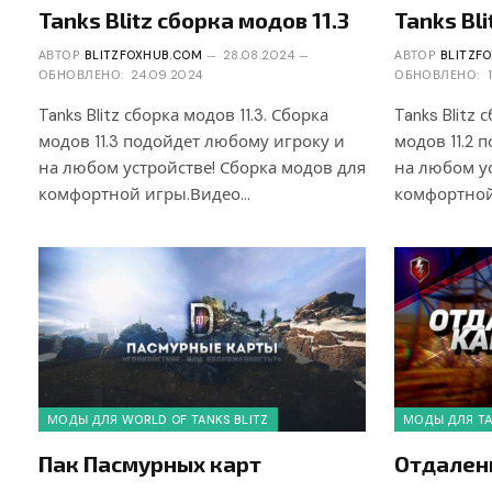
Tanks Blitz сборка модов 11.3
Tanks Bli
АВТОР
BLITZFOXHUB.COM
28.08.2024
АВТОР
BLITZF
ОБНОВЛЕНО:
24.09.2024
ОБНОВЛЕНО:
Tanks Blitz сборка модов 11.3. Сборка
Tanks Blitz 
модов 11.3 подойдет любому игроку и
модов 11.2 
на любом устройстве! Сборка модов для
на любом ус
комфортной игры.Видео…
комфортной
МОДЫ ДЛЯ WORLD OF TANKS BLITZ
МОДЫ ДЛЯ TA
Пак Пасмурных карт
Отдален