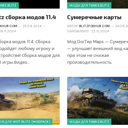
NKS BLITZ
МОДЫ ДЛЯ TANKS BLITZ
tz сборка модов 11.4
Сумеречные карты
OXHUB.COM
25.09.2024
АВТОР
BLITZFOXHUB.COM
24.09.
26.11.2024
ОБНОВЛЕНО:
22.12.2024
сборка модов 11.4. Сборка
Мод DorTep Maps — Cумере
подойдет любому игроку и
— улучшает внешний вид ка
тройстве! Сборка модов для
при этом не снижая
 игры.Видео…
производительность
В ДЛЯ WOT BLITZ (MODPACK)
МОДЫ ДЛЯ TANKS BLITZ