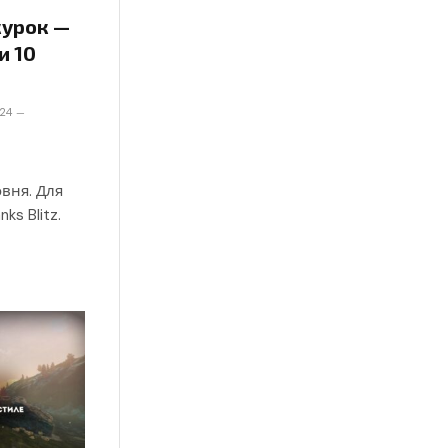
курок —
и 10
024
—
вня. Для
ks Blitz.