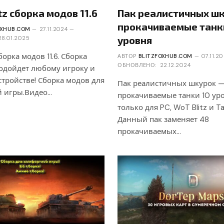
tz сборка модов 11.6
Пак реалистичных ш
прокачиваемые танк
OXHUB.COM
27.11.2024
уровня
28.01.2025
сборка модов 11.6. Сборка
АВТОР
BLITZFOXHUB.COM
07.11.2
ОБНОВЛЕНО:
22.12.2024
подойдет любому игроку и
тройстве! Сборка модов для
Пак реалистичных шкурок 
 игры.Видео…
прокачиваемые танки 10 уро
только для PC, WoT Blitz и Tan
Данный пак заменяет 48
прокачиваемых…