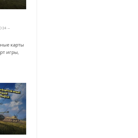
2024
чные карты
рт игры,