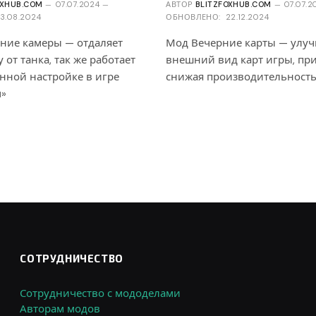
OXHUB.COM
07.07.2024
АВТОР
BLITZFOXHUB.COM
07.07.2
13.08.2024
ОБНОВЛЕНО:
22.12.2024
ние камеры — отдаляет
Мод Вечерние карты — улу
 от танка, так же работает
внешний вид карт игры, при
нной настройке в игре
снижая производительност
м»
СОТРУДНИЧЕСТВО
Сотрудничество с мододелами
Авторам модов