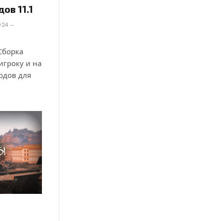
ов 11.1
024
 Сборка
игроку и на
одов для