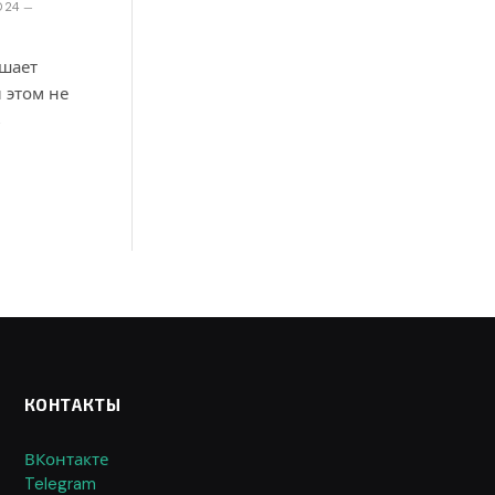
024
чшает
 этом не
ь
КОНТАКТЫ
ВКонтакте
Telegram