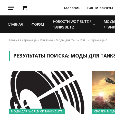
Магазин
Ваши заказы
Корзина
НОВОСТИ WOT BLITZ /
МОДЫ 
ГЛАВНАЯ
ФОРУМ
TANKS BLITZ
/ TANK
Главная страница
»
Магазин
»
Моды для Tanks Blitz
»
Страница 3
РЕЗУЛЬТАТЫ ПОИСКА:
МОДЫ ДЛЯ TANKS
МОДЫ ДЛЯ WORLD OF TANKS BLITZ
СБОРКИ МОДО