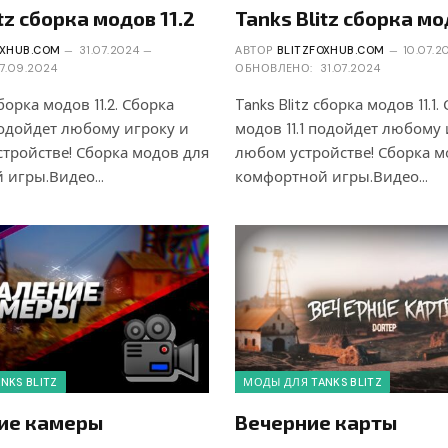
tz сборка модов 11.2
Tanks Blitz сборка мод
OXHUB.COM
31.07.2024
АВТОР
BLITZFOXHUB.COM
10.07.2
17.09.2024
ОБНОВЛЕНО:
31.07.2024
сборка модов 11.2. Сборка
Tanks Blitz сборка модов 11.1.
подойдет любому игроку и
модов 11.1 подойдет любому 
тройстве! Сборка модов для
любом устройстве! Сборка м
 игры.Видео…
комфортной игры.Видео…
NKS BLITZ
МОДЫ ДЛЯ TANKS BLITZ
ие камеры
Вечерние карты