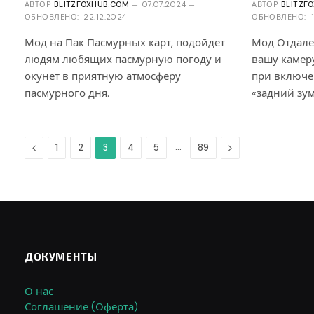
АВТОР
BLITZFOXHUB.COM
07.07.2024
АВТОР
BLITZF
ОБНОВЛЕНО:
22.12.2024
ОБНОВЛЕНО:
Мод на Пак Пасмурных карт, подойдет
Мод Отдале
людям любящих пасмурную погоду и
вашу камеру
окунет в приятную атмосферу
при включе
пасмурного дня.
«задний зу
Предыдущая
…
Дальше
1
2
3
4
5
89
ДОКУМЕНТЫ
О нас
Соглашение (Оферта)