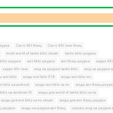
шкурка
Carro 45t блиц
Carro 45t танк блиц
mods world of tanks blitz steam
tanks blitz шкурки
 blitz шкурка
wot blitz шкурки
вот блиц шкурки
карро 45т 
карро 45т танк
мод на шкурки tanks blitz
мод на шкурки wo
 wot blitz
моды wot blitz 11.19
моды wot blitz ios
 blitz на android
моды wot blitz на пк
моды вот блиц шкурк
blitz на windows 10
моды для world of tanks blitz на пк
моды для wot blitz на пк steam
моды для вот блиц шкурки
ц шкурки
моды на шкурки вот блиц
скачать мод на шкурки 