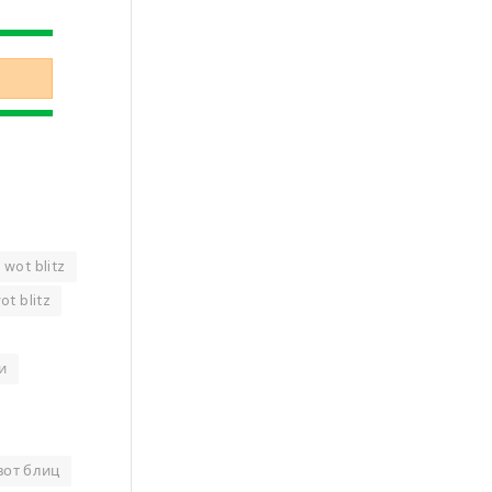
wot blitz
t blitz
и
вот блиц