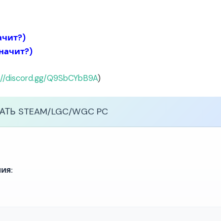
ачит?
)
значит?
)
://discord.gg/Q9SbCYbB9A
)
ЧАТЬ
STEAM/LGC/WGC PC
ия: