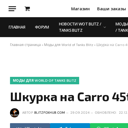
Магазин
Ваши заказы
Корзина
НОВОСТИ WOT BLITZ /
МОДЫ 
ГЛАВНАЯ
ФОРУМ
TANKS BLITZ
/ TANK
Главная страница
»
Моды для World of Tanks Blitz
»
Шкурка на Carro 4
МОДЫ ДЛЯ WORLD OF TANKS BLITZ
Шкурка на Carro 45
АВТОР
BLITZFOXHUB.COM
29.09.2024
ОБНОВЛЕНО:
22.12