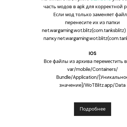
часть модов в apk для корректной р
Если мод только заменяет файл
перенесите их из папки
net.wargaming.wot.blitz(com.tanksblitz
папку net.wargaming.wot.blitz(com.tank
IOS
Все файлы из архива переместить в
var/mobile/Containers/
Bundle/Application/[Уникально
значение]/WoTBlitz.app/Data
Подробнее