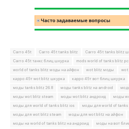
Часто задаваемые вопросы
Carro 45t
Carro 45t tanks blitz
Carro 45t tanks blitz 
Carro 45t танкс блиц шкурка
mods world of tanks blitz pc
world of tanks blitz моды на айфон
wot blitz моды
wot
карро 45т wot blitz шкурка
карро 45т вот блиц шкурка
моды tanks blitz 26.8
моды tanks blitz на android
моды
моды wot blitz steam
моды wot blitz андроид
моды wot
моды для world of tanks blitz ios
моды для world of tanks 
моды для wot blitz steam
моды для wot blitz на айфон
моды на world of tanks blitz на андроид
моды на вот бли