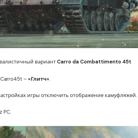
 реалистичный вариант
Carro da Combattimento 45t
Carro45t –
«Глитч»
.
настройках игры отключить отображение камуфляжей.
z PC.