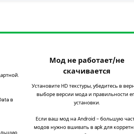
Мод не работает/не
скачивается
дартной.
Установите HD текстуры, убедитесь в вер
выборе версии мода и правильности е
ata в
установки.
Если ваш мод на Android - большую час
модов нужно вшивать в apk для коррет
ольшую