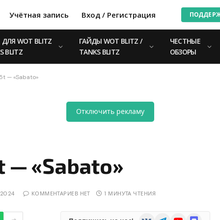
Учётная запись
Вход / Регистрация
ПОДДЕР
ДЛЯ WOT BLITZ
ГАЙДЫ WOT BLITZ /
ЧЕСТНЫЕ
S BLITZ
TANKS BLITZ
ОБЗОРЫ
5t — «Sabato»
Отключить рекламу
t — «Sabato»
.2024
КОММЕНТАРИЕВ НЕТ
1 МИНУТА ЧТЕНИЯ
VKontakte
Telegram
YouTube
Discord