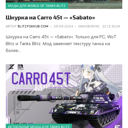
МОДЫ ДЛЯ WORLD OF TANKS BLITZ
Шкурка на Carro 45t — «Sabato»
АВТОР
BLITZFOXHUB.COM
29.09.2024
ОБНОВЛЕНО:
22.12.2024
Шкурка на Carro 45t — «Sabato». Только для PC, WoT
Blitz и Tanks Blitz. Мод заменяет текстуру танка на
более…
АКТУАЛЬНЫЕ МОДЫ ДЛЯ TANKS BLITZ