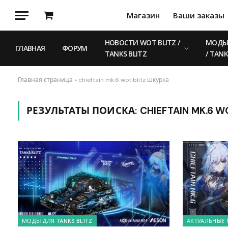
Магазин
Ваши заказы
Корзина
НОВОСТИ WOT BLITZ /
МОДЫ 
ГЛАВНАЯ
ФОРУМ
TANKS BLITZ
/ TANK
Главная страница
»
chieftain mk.6 wot blitz шкурка
РЕЗУЛЬТАТЫ ПОИСКА:
CHIEFTAIN MK.6 
МОДЫ ДЛЯ TANKS BLITZ
АКТУАЛЬНЫЕ 