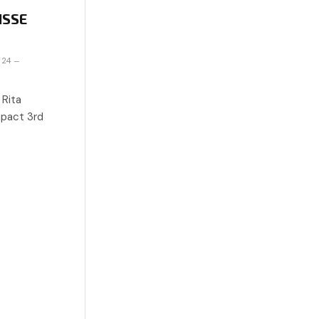
ISSE
024
Rita
mpact 3rd