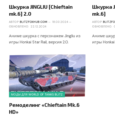
Шкурка JINGLIU [Chieftain
Шкурка J
mk.6] 2.0
mk.6]
АВТОР
BLITZFOXHUB.COM
18.03.2024
АВТОР
BLITZF
ОБНОВЛЕНО:
22.12.2024
ОБНОВЛЕНО:
Аниме шкурка с персонажем Jingliu из
Аниме шкурк
игры Honkai Star Rail, версия 2.0.
игры Honkai 
МОДЫ ДЛЯ WORLD OF TANKS BLITZ
Ремоделинг «Chieftain Mk.6
HD»