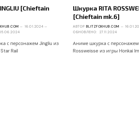
INGLIU [Chieftain
Шкурка RITA ROSSWE
[Chieftain mk.6]
OXHUB.COM
16.01.2024
АВТОР
BLITZFOXHUB.COM
16.01.2
05.06.2024
ОБНОВЛЕНО:
27.11.2024
а с персонажем Jingliu из
Аниме шкурка с персонажем 
Star Rail
Rossweisse из игры Honkai I