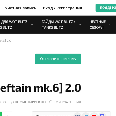
Учётная запись
Вход / Регистрация
ПОДДЕР
ДЛЯ WOT BLITZ
ГАЙДЫ WOT BLITZ /
ЧЕСТНЫЕ
S BLITZ
TANKS BLITZ
ОБЗОРЫ
k.6] 2.0
Отключить рекламу
eftain mk.6] 2.0
2024
КОММЕНТАРИЕВ НЕТ
1 МИНУТА ЧТЕНИЯ
VKontakte
Telegram
YouTube
Discord