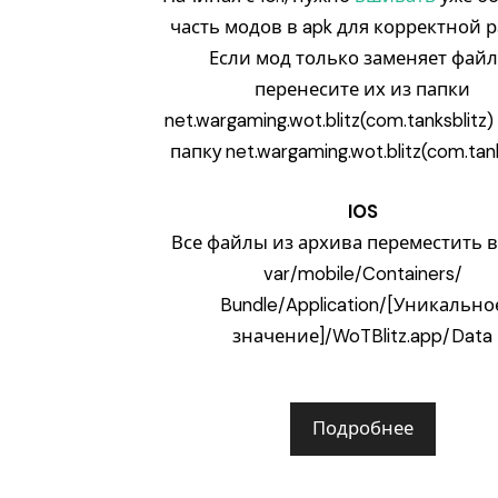
часть модов в apk для корректной р
Если мод только заменяет файл
перенесите их из папки
net.wargaming.wot.blitz(com.tanksblitz
папку net.wargaming.wot.blitz(com.tank
IOS
Все файлы из архива переместить в
var/mobile/Containers/
Bundle/Application/[Уникально
значение]/WoTBlitz.app/Data
Подробнее