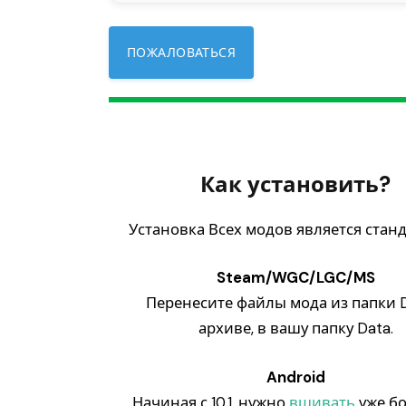
ПОЖАЛОВАТЬСЯ
Как установить?
Установка Всех модов является стан
Steam/WGC/LGC/MS
Перенесите файлы мода из папки D
архиве, в вашу папку Data.
Android
Начиная с 10.1, нужно
вшивать
уже б