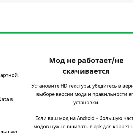
Мод не работает/не
скачивается
дартной.
Установите HD текстуры, убедитесь в вер
выборе версии мода и правильности е
ata в
установки.
Если ваш мод на Android - большую час
модов нужно вшивать в apk для коррет
ольшую