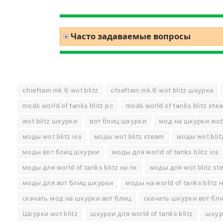
Часто задаваемые вопросы
chieftain mk.6 wot blitz
chieftain mk.6 wot blitz шкурка
mods world of tanks blitz pc
mods world of tanks blitz ste
wot blitz шкурки
вот блиц шкурки
мод на шкурки wot 
моды wot blitz ios
моды wot blitz steam
моды wot blit
моды вот блиц шкурки
моды для world of tanks blitz ios
моды для world of tanks blitz на пк
моды для wot blitz st
моды для вот блиц шкурки
моды на world of tanks blitz
скачать мод на шкурки вот блиц
скачать шкурки вот бл
Шкурки wot blitz
шкурки для world of tanks blitz
шкурк