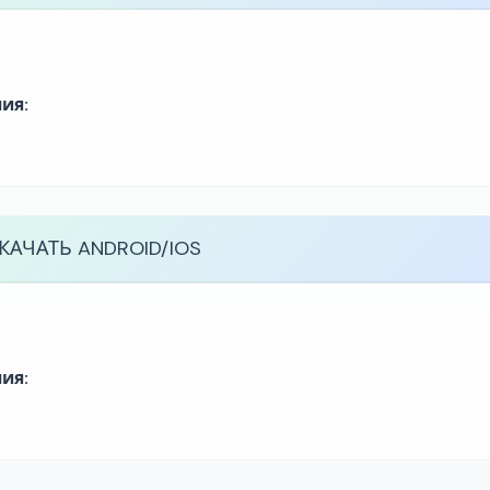
ия:
КАЧАТЬ
ANDROID/IOS
ия: