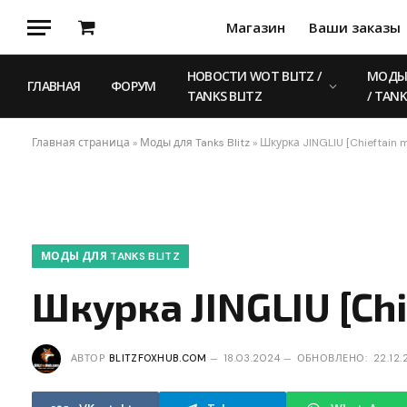
Магазин
Ваши заказы
Корзина
НОВОСТИ WOT BLITZ /
МОДЫ 
ГЛАВНАЯ
ФОРУМ
TANKS BLITZ
/ TANK
Главная страница
»
Моды для Tanks Blitz
»
Шкурка JINGLIU [Chieftain m
МОДЫ ДЛЯ TANKS BLITZ
Шкурка JINGLIU [Chi
АВТОР
BLITZFOXHUB.COM
18.03.2024
ОБНОВЛЕНО:
22.12.