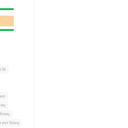
1.19
eam
лиц
 блиц
 вот блиц