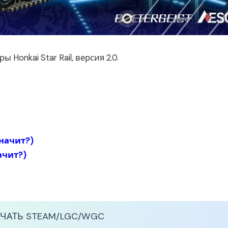
 Honkai Star Rail, версия 2.0.
значит?
)
ачит?
)
АЧАТЬ
STEAM/LGC/WGC