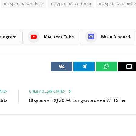
шкурки на wot blitz
шкурки на вот блиц
шкурки на танки w
elegram
Мы в YouTube
Мы в Discord
VKontakte
Telegram
WhatsApp
Em
АТЬЯ
СЛЕДУЮЩАЯ СТАТЬЯ
litz
Шкурка «TRQ 203-C Longsword» на WT Ritter