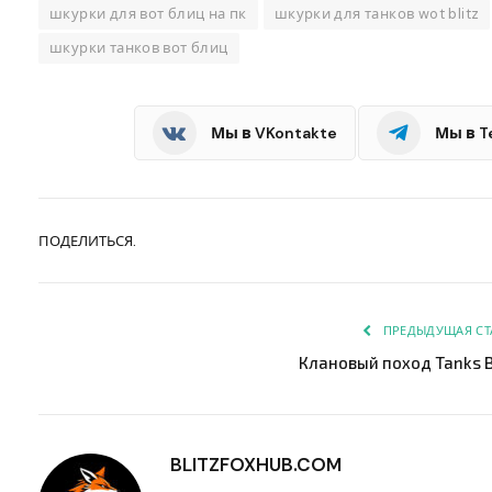
шкурки для вот блиц на пк
шкурки для танков wot blitz
шкурки танков вот блиц
Мы в VKontakte
Мы в T
ПОДЕЛИТЬСЯ.
ПРЕДЫДУЩАЯ СТ
Клановый поход Tanks B
BLITZFOXHUB.COM