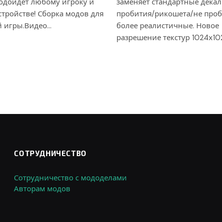
подойдет любому игроку и
заменяет стандартные дека
тройстве! Сборка модов для
пробития/рикошета/не проб
 игры.Видео…
более реалистичные. Новое
разрешение текстур 1024х10
СОТРУДНИЧЕСТВО
Сотрудничество с мододелами
Авторам модов