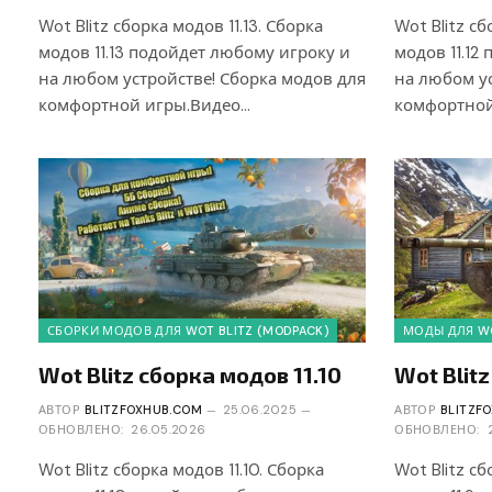
Wot Blitz сборка модов 11.13. Сборка
Wot Blitz сб
модов 11.13 подойдет любому игроку и
модов 11.12
на любом устройстве! Сборка модов для
на любом ус
комфортной игры.Видео…
комфортной
СБОРКИ МОДОВ ДЛЯ WOT BLITZ (MODPACK)
МОДЫ ДЛЯ WO
Wot Blitz сборка модов 11.10
Wot Blit
АВТОР
BLITZFOXHUB.COM
25.06.2025
АВТОР
BLITZF
ОБНОВЛЕНО:
26.05.2026
ОБНОВЛЕНО:
Wot Blitz сборка модов 11.10. Сборка
Wot Blitz сб