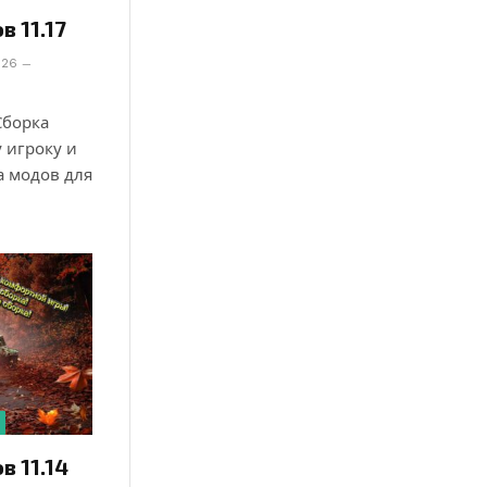
в 11.17
026
 Сборка
у игроку и
а модов для
в 11.14