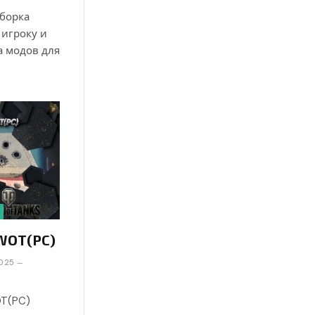
Сборка
 игроку и
а модов для
 WOT(PC)
2025
OT(PC)