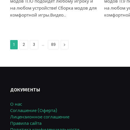
модов 11.10 подойдет любому игроку и
модов 11.9 
на любом устройстве! Сборка модов для
на любом ус
комфортной игры.Видео…
комфортной
…
Дальше
1
2
3
89
ДОКУМЕНТЫ
О нас
Соглашение (Оферта)
Лицензионное соглашение
Правила сайта
Политика конфиденциальности