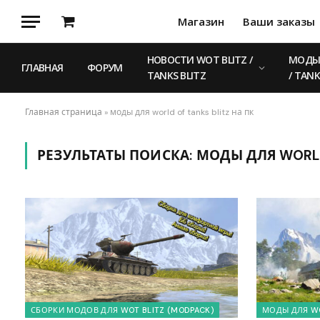
Магазин
Ваши заказы
Корзина
НОВОСТИ WOT BLITZ /
МОДЫ 
ГЛАВНАЯ
ФОРУМ
TANKS BLITZ
/ TANK
Главная страница
»
моды для world of tanks blitz на пк
РЕЗУЛЬТАТЫ ПОИСКА:
МОДЫ ДЛЯ WORLD 
СБОРКИ МОДОВ ДЛЯ WOT BLITZ (MODPACK)
МОДЫ ДЛЯ WO