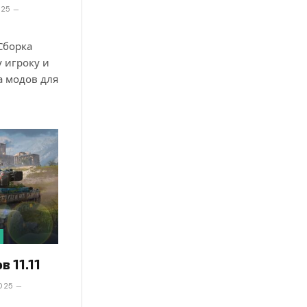
025
 Сборка
у игроку и
а модов для
в 11.11
2025