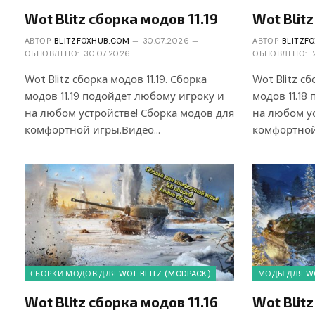
Wot Blitz сборка модов 11.19
Wot Blitz
АВТОР
BLITZFOXHUB.COM
30.07.2026
АВТОР
BLITZF
ОБНОВЛЕНО:
30.07.2026
ОБНОВЛЕНО:
Wot Blitz сборка модов 11.19. Сборка
Wot Blitz сб
модов 11.19 подойдет любому игроку и
модов 11.18
на любом устройстве! Сборка модов для
на любом ус
комфортной игры.Видео…
комфортной
СБОРКИ МОДОВ ДЛЯ WOT BLITZ (MODPACK)
МОДЫ ДЛЯ WO
Wot Blitz сборка модов 11.16
Wot Blitz