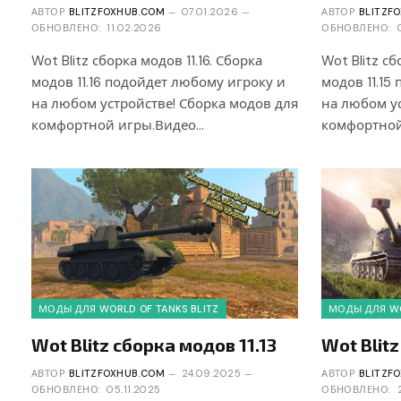
АВТОР
BLITZFOXHUB.COM
07.01.2026
АВТОР
BLITZF
ОБНОВЛЕНО:
11.02.2026
ОБНОВЛЕНО:
Wot Blitz сборка модов 11.16. Сборка
Wot Blitz сб
модов 11.16 подойдет любому игроку и
модов 11.15
на любом устройстве! Сборка модов для
на любом ус
комфортной игры.Видео…
комфортной
МОДЫ ДЛЯ WORLD OF TANKS BLITZ
МОДЫ ДЛЯ WO
Wot Blitz сборка модов 11.13
Wot Blitz
АВТОР
BLITZFOXHUB.COM
24.09.2025
АВТОР
BLITZF
ОБНОВЛЕНО:
05.11.2025
ОБНОВЛЕНО: