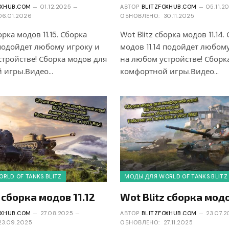
OXHUB.COM
01.12.2025
АВТОР
BLITZFOXHUB.COM
05.11.2
06.01.2026
ОБНОВЛЕНО:
30.11.2025
орка модов 11.15. Сборка
Wot Blitz сборка модов 11.14.
 подойдет любому игроку и
модов 11.14 подойдет любом
тройстве! Сборка модов для
на любом устройстве! Сборк
 игры.Видео…
комфортной игры.Видео…
RLD OF TANKS BLITZ
МОДЫ ДЛЯ WORLD OF TANKS BLITZ
 сборка модов 11.12
Wot Blitz сборка модо
OXHUB.COM
27.08.2025
АВТОР
BLITZFOXHUB.COM
23.07.
23.09.2025
ОБНОВЛЕНО:
27.11.2025