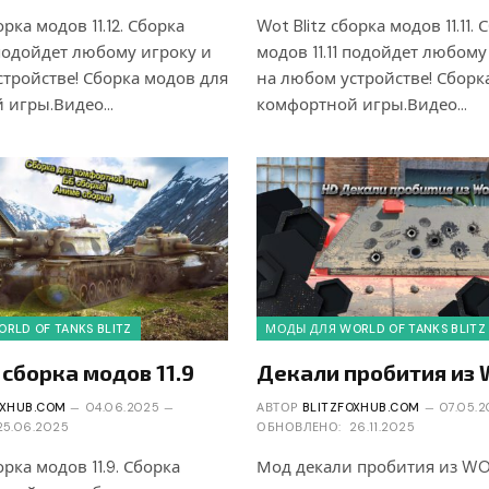
орка модов 11.12. Сборка
Wot Blitz сборка модов 11.11. 
 подойдет любому игроку и
модов 11.11 подойдет любому
тройстве! Сборка модов для
на любом устройстве! Сборк
 игры.Видео…
комфортной игры.Видео…
RLD OF TANKS BLITZ
МОДЫ ДЛЯ WORLD OF TANKS BLITZ
z сборка модов 11.9
Декали пробития из
OXHUB.COM
04.06.2025
АВТОР
BLITZFOXHUB.COM
07.05.
25.06.2025
ОБНОВЛЕНО:
26.11.2025
орка модов 11.9. Сборка
Мод декали пробития из W