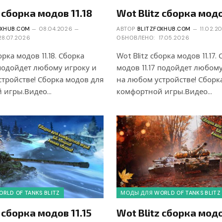
 сборка модов 11.18
Wot Blitz сборка модо
OXHUB.COM
08.04.2026
АВТОР
BLITZFOXHUB.COM
11.02.2
28.07.2026
ОБНОВЛЕНО:
17.05.2026
орка модов 11.18. Сборка
Wot Blitz сборка модов 11.17.
 подойдет любому игроку и
модов 11.17 подойдет любом
тройстве! Сборка модов для
на любом устройстве! Сборк
 игры.Видео…
комфортной игры.Видео…
RLD OF TANKS BLITZ
МОДЫ ДЛЯ WORLD OF TANKS BLITZ
 сборка модов 11.15
Wot Blitz сборка модо