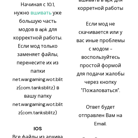
Начиная с 10.1,
корретной работы
нужно
вшивать
уже
большую часть
Если мод не
модов в apk для
скачивается или у
корректной работы.
вас иные проблемы
Если мод только
с модом -
заменяет файлы,
воспользуйтесь
перенесите их из
простой формой
папки
для подачи жалобы
net.wargaming.wot.blit
через кнопку
z(com.tanksblitz) в
"Пожаловаться".
вашу папку
net.wargaming.wot.blit
Ответ будет
z(com.tanksblitz)
отправлен Вам на
Email.
IOS
Все файлы из архива