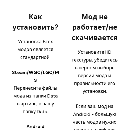
Как
Мод не
установить?
работает/не
скачивается
Установка Всех
модов является
Установите HD
стандартной.
текстуры, убедитесь
в верном выборе
Steam/WGC/LGC/M
версии мода и
S
правильности его
Перенесите файлы
установки.
мода из папки Data
в архиве, в вашу
Если ваш мод на
папку Data.
Android - большую
часть модов нужно
Android
вшивать в apk для