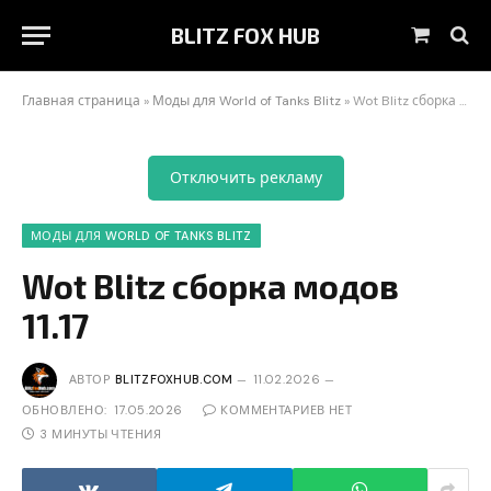
BLITZ FOX HUB
Корзин
Главная страница
»
Моды для World of Tanks Blitz
»
Wot Blitz сборка модов 11.17
Отключить рекламу
МОДЫ ДЛЯ WORLD OF TANKS BLITZ
Wot Blitz сборка модов
11.17
АВТОР
BLITZFOXHUB.COM
11.02.2026
ОБНОВЛЕНО:
17.05.2026
КОММЕНТАРИЕВ НЕТ
3 МИНУТЫ ЧТЕНИЯ