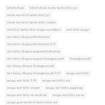
blitzfoxhub
blitzfoxhub mods tanks blitz pc
mods world of tanks blitz pc
mods world of tanks blitz steam
world of tanks blitz моды на айфон
wot blitz моды
wot blitz сборка blitzfoxhub
wot blitz сборка blitzfoxhub 11.17
wot blitz сборка модов blitzfoxhub
wot blitz сборка модов блицфоксхаб
блицфоксхаб
вот блиц сборка блицфоксхаб
вот блиц сборка блицфоксхаб 11.17
моды wot blitz
моды wot blitz 11.19
моды wot blitz ios
моды wot blitz steam
моды wot blitz андроид
моды wot blitz на android
моды wot blitz на пк
моды для world of tanks blitz ios