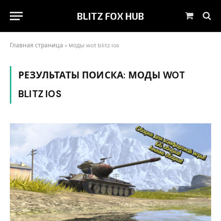
BLITZ FOX HUB
Корзин
Главная страница
»
моды wot blitz ios
РЕЗУЛЬТАТЫ ПОИСКА:
МОДЫ WOT
BLITZ IOS