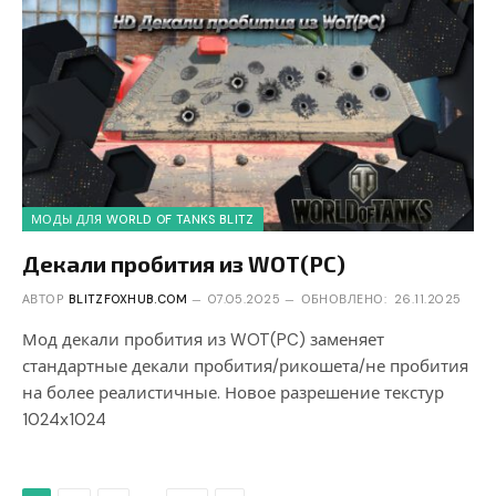
МОДЫ ДЛЯ WORLD OF TANKS BLITZ
Декали пробития из WOT(PC)
АВТОР
BLITZFOXHUB.COM
07.05.2025
ОБНОВЛЕНО:
26.11.2025
Мод декали пробития из WOT(PC) заменяет
стандартные декали пробития/рикошета/не пробития
на более реалистичные. Новое разрешение текстур
1024х1024