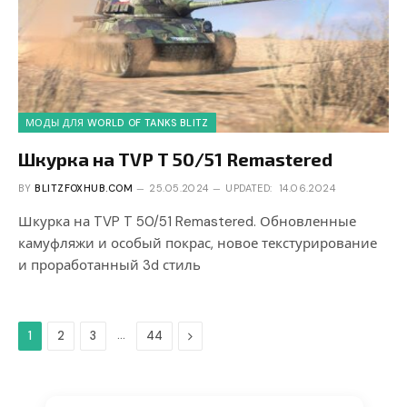
МОДЫ ДЛЯ WORLD OF TANKS BLITZ
Шкурка на TVP T 50/51 Remastered
BY
BLITZFOXHUB.COM
25.05.2024
UPDATED:
14.06.2024
Шкурка на TVP T 50/51 Remastered. Обновленные
камуфляжи и особый покрас, новое текстурирование
и проработанный 3d стиль
…
Next
1
2
3
44