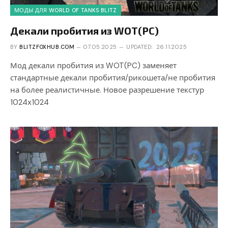
МОДЫ ДЛЯ WORLD OF TANKS BLITZ
Декали пробития из WOT(PC)
BY
BLITZFOXHUB.COM
07.05.2025
UPDATED:
26.11.2025
Мод декали пробития из WOT(PC) заменяет
стандартные декали пробития/рикошета/не пробития
на более реалистичные. Новое разрешение текстур
1024х1024