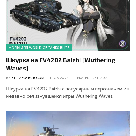
МОДЫ ДЛЯ WORLD OF TANKS BLITZ
Шкурка на FV4202 Baizhi [Wuthering
Waves]
BY
BLITZFOXHUB.COM
14.06.2024
UPDATED:
27.11.2024
Шкурка на FV4202 Baizhi с популярным персонажем из
недавно релизнувшейся игры Wuthering Waves