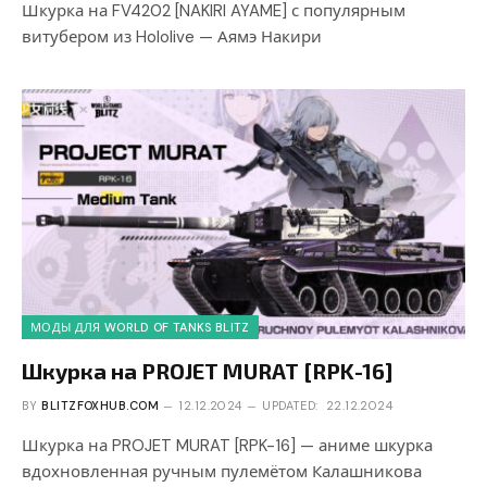
Шкурка на FV4202 [NAKIRI AYAME] с популярным
витубером из Hololive — Аямэ Накири
МОДЫ ДЛЯ WORLD OF TANKS BLITZ
Шкурка на PROJET MURAT [RPK-16]
BY
BLITZFOXHUB.COM
12.12.2024
UPDATED:
22.12.2024
Шкурка на PROJET MURAT [RPK-16] — аниме шкурка
вдохновленная ручным пулемётом Калашникова