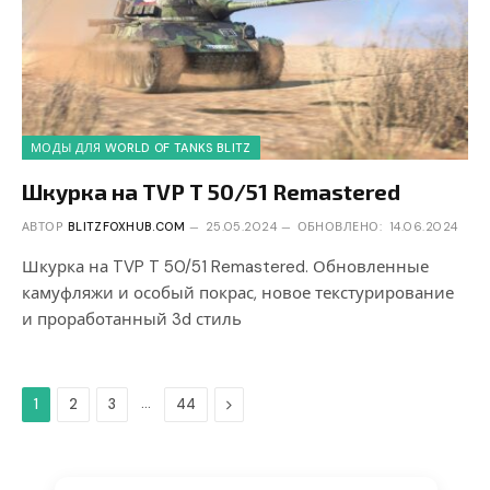
МОДЫ ДЛЯ WORLD OF TANKS BLITZ
Шкурка на TVP T 50/51 Remastered
АВТОР
BLITZFOXHUB.COM
25.05.2024
ОБНОВЛЕНО:
14.06.2024
Шкурка на TVP T 50/51 Remastered. Обновленные
камуфляжи и особый покрас, новое текстурирование
и проработанный 3d стиль
…
Дальше
1
2
3
44