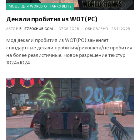
МОДЫ ДЛЯ WORLD OF TANKS BLITZ
Декали пробития из WOT(PC)
АВТОР
BLITZFOXHUB.COM
07.05.2025
ОБНОВЛЕНО:
26.11.2025
Мод декали пробития из WOT(PC) заменяет
стандартные декали пробития/рикошета/не пробития
на более реалистичные. Новое разрешение текстур
1024х1024