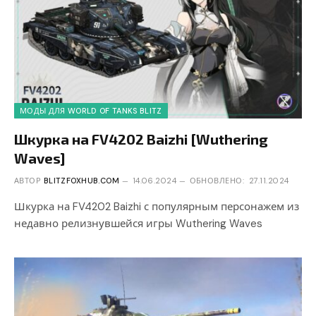
МОДЫ ДЛЯ WORLD OF TANKS BLITZ
Шкурка на FV4202 Baizhi [Wuthering
Waves]
АВТОР
BLITZFOXHUB.COM
14.06.2024
ОБНОВЛЕНО:
27.11.2024
Шкурка на FV4202 Baizhi с популярным персонажем из
недавно релизнувшейся игры Wuthering Waves