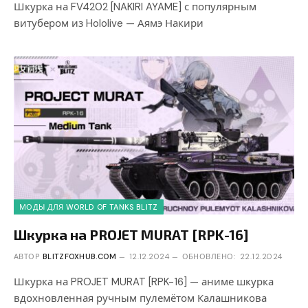
Шкурка на FV4202 [NAKIRI AYAME] с популярным
витубером из Hololive — Аямэ Накири
МОДЫ ДЛЯ WORLD OF TANKS BLITZ
Шкурка на PROJET MURAT [RPK-16]
АВТОР
BLITZFOXHUB.COM
12.12.2024
ОБНОВЛЕНО:
22.12.2024
Шкурка на PROJET MURAT [RPK-16] — аниме шкурка
вдохновленная ручным пулемётом Калашникова