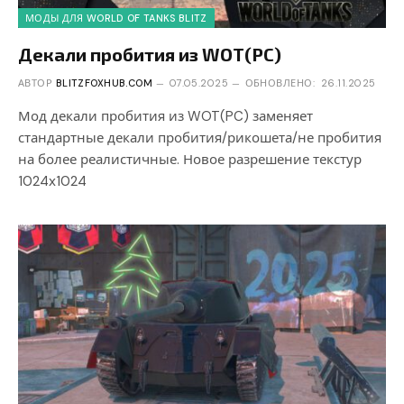
МОДЫ ДЛЯ WORLD OF TANKS BLITZ
Декали пробития из WOT(PC)
АВТОР
BLITZFOXHUB.COM
07.05.2025
ОБНОВЛЕНО:
26.11.2025
Мод декали пробития из WOT(PC) заменяет
стандартные декали пробития/рикошета/не пробития
на более реалистичные. Новое разрешение текстур
1024х1024