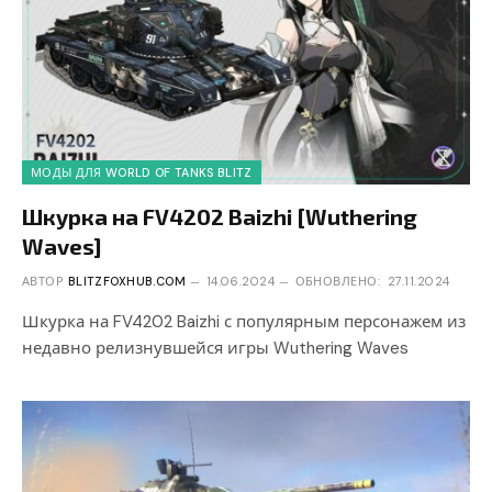
МОДЫ ДЛЯ WORLD OF TANKS BLITZ
Шкурка на FV4202 Baizhi [Wuthering
Waves]
АВТОР
BLITZFOXHUB.COM
14.06.2024
ОБНОВЛЕНО:
27.11.2024
Шкурка на FV4202 Baizhi с популярным персонажем из
недавно релизнувшейся игры Wuthering Waves