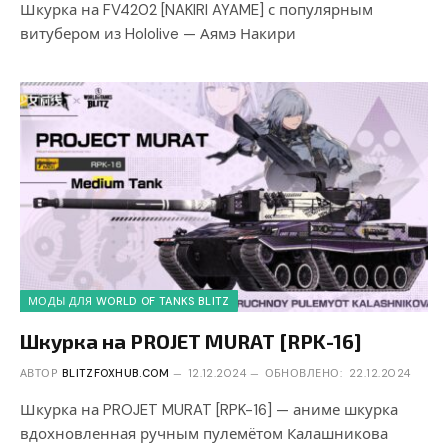
Шкурка на FV4202 [NAKIRI AYAME] с популярным
витубером из Hololive — Аямэ Накири
МОДЫ ДЛЯ WORLD OF TANKS BLITZ
Шкурка на PROJET MURAT [RPK-16]
АВТОР
BLITZFOXHUB.COM
12.12.2024
ОБНОВЛЕНО:
22.12.2024
Шкурка на PROJET MURAT [RPK-16] — аниме шкурка
вдохновленная ручным пулемётом Калашникова