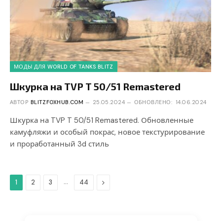
МОДЫ ДЛЯ WORLD OF TANKS BLITZ
Шкурка на TVP T 50/51 Remastered
АВТОР
BLITZFOXHUB.COM
25.05.2024
ОБНОВЛЕНО:
14.06.2024
Шкурка на TVP T 50/51 Remastered. Обновленные
камуфляжи и особый покрас, новое текстурирование
и проработанный 3d стиль
…
Дальше
1
2
3
44