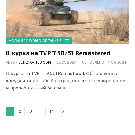
МОДЫ ДЛЯ WORLD OF TANKS BLITZ
Шкурка на TVP T 50/51 Remastered
АВТОР
BLITZFOXHUB.COM
25.05.2024
ОБНОВЛЕНО:
14.06.2024
Шкурка на TVP T 50/51 Remastered. Обновленные
камуфляжи и особый покрас, новое текстурирование
и проработанный 3d стиль
…
Дальше
1
2
3
44