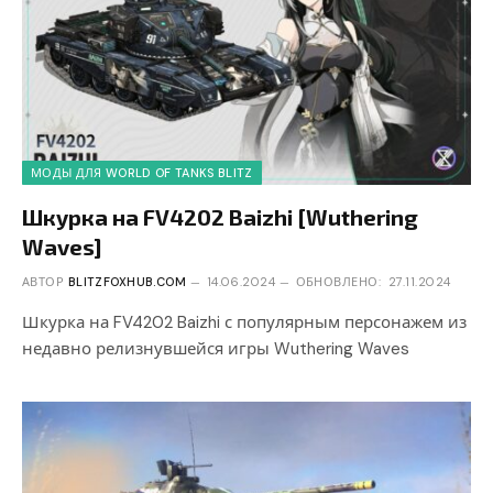
МОДЫ ДЛЯ WORLD OF TANKS BLITZ
Шкурка на FV4202 Baizhi [Wuthering
Waves]
АВТОР
BLITZFOXHUB.COM
14.06.2024
ОБНОВЛЕНО:
27.11.2024
Шкурка на FV4202 Baizhi с популярным персонажем из
недавно релизнувшейся игры Wuthering Waves