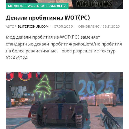
МОДЫ ДЛЯ WORLD OF TANKS BLITZ
Декали пробития из WOT(PC)
АВТОР
BLITZFOXHUB.COM
07.05.2025
ОБНОВЛЕНО:
26.11.2025
Мод декали пробития из WOT(PC) заменяет
стандартные декали пробития/рикошета/не пробития
на более реалистичные. Новое разрешение текстур
1024х1024