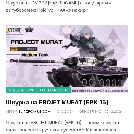
Шкурка на FV4202 [NAKIRI AYAME] с популярным
витубером из Hololive — Аямэ Накири
МОДЫ ДЛЯ WORLD OF TANKS BLITZ
Шкурка на PROJET MURAT [RPK-16]
АВТОР
BLITZFOXHUB.COM
12.12.2024
ОБНОВЛЕНО:
22.12.2024
Шкурка на PROJET MURAT [RPK-16] — аниме шкурка
вдохновленная ручным пулемётом Калашникова