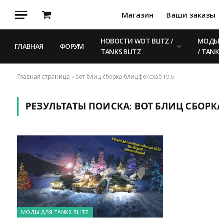
Магазин
Ваши заказы
Корзина
НОВОСТИ WOT BLITZ /
МОДЫ 
ГЛАВНАЯ
ФОРУМ
TANKS BLITZ
/ TANK
Главная страница
»
вот блиц сборка блицфоксхаб 10.5
РЕЗУЛЬТАТЫ ПОИСКА:
ВОТ БЛИЦ СБОРК
МОДЫ ДЛЯ TANKS BLITZ