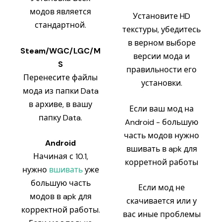
модов является
Установите HD
стандартной.
текстуры, убедитесь
в верном выборе
Steam/WGC/LGC/M
версии мода и
S
правильности его
Перенесите файлы
установки.
мода из папки Data
в архиве, в вашу
Если ваш мод на
папку Data.
Android - большую
часть модов нужно
Android
вшивать в apk для
Начиная с 10.1,
корретной работы
нужно
вшивать
уже
большую часть
Если мод не
модов в apk для
скачивается или у
корректной работы.
вас иные проблемы