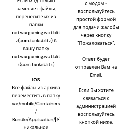
Если мод только
с модом -
заменяет файлы,
воспользуйтесь
перенесите их из
простой формой
папки
для подачи жалобы
net.wargaming.wot.blit
через кнопку
z(com.tanksblitz) в
"Пожаловаться".
вашу папку
net.wargaming.wot.blit
Ответ будет
z(com.tanksblitz)
отправлен Вам на
Email.
IOS
Все файлы из архива
Если Вы хотите
переместить в папку
связаться с
var/mobile/Containers
администрацией
/
воспользуйтесь
Bundle/Application/[У
кнопкой ниже.
никальное