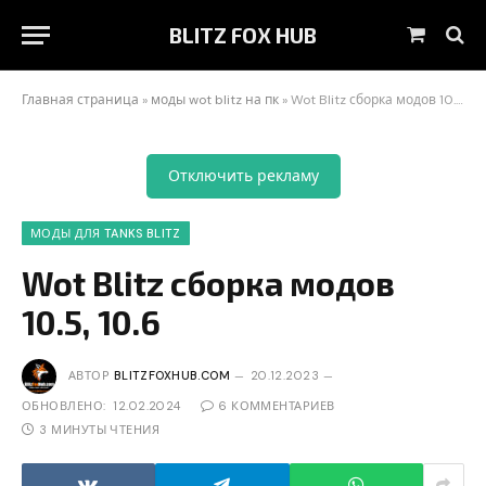
BLITZ FOX HUB
Корзин
Главная страница
»
моды wot blitz на пк
»
Wot Blitz сборка модов 10.5, 10.6
Отключить рекламу
МОДЫ ДЛЯ TANKS BLITZ
Wot Blitz сборка модов
10.5, 10.6
АВТОР
BLITZFOXHUB.COM
20.12.2023
ОБНОВЛЕНО:
12.02.2024
6 КОММЕНТАРИЕВ
3 МИНУТЫ ЧТЕНИЯ