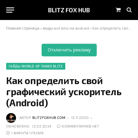
BLITZ FOX HUB
Корзин
Главная страница
»
моды wot blitz на android
»
Как определить свой графический ускоритель (Android)
Отключить рекламу
ГАЙДЫ WORLD OF TANKS BLITZ
Как определить свой
графический ускоритель
(Android)
АВТОР
BLITZFOXHUB.COM
12.11.2020
ОБНОВЛЕНО:
12.02.2024
КОММЕНТАРИЕВ НЕТ
1 МИНУТА ЧТЕНИЯ