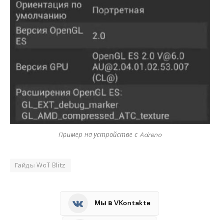
Пример на устройстве с Adreno
Гайды WoT Blitz
Мы в VKontakte