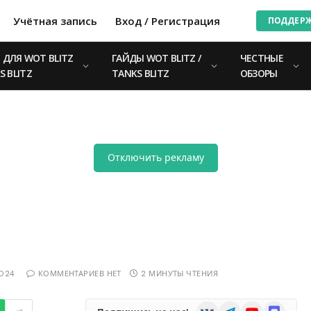
Учётная запись
Вход / Регистрация
ПОДДЕР
ДЛЯ WOT BLITZ
ГАЙДЫ WOT BLITZ /
ЧЕСТНЫЕ
S BLITZ
TANKS BLITZ
ОБЗОРЫ
Отключить рекламу
2024
КОММЕНТАРИЕВ НЕТ
2 МИНУТЫ ЧТЕНИЯ
VKontakte
Telegram
YouTube
Discord