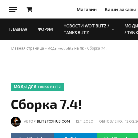
Магазин
Ваши заказы
Корзина
НОВОСТИ WOT BLITZ /
МОДЫ 
ГЛАВНАЯ
ФОРУМ
TANKS BLITZ
/ TANK
Главная страница
»
моды wot blitz на пк
»
Сборка 7.4!
МОДЫ ДЛЯ TANKS BLITZ
Сборка 7.4!
АВТОР
BLITZFOXHUB.COM
12.11.2020
ОБНОВЛЕНО:
12.02.