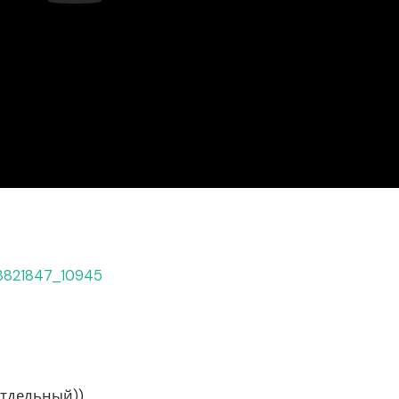
68821847_10945
отдельный))