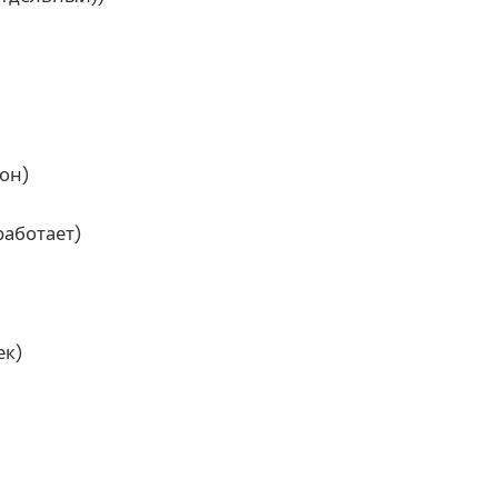
он)
работает)
ек)