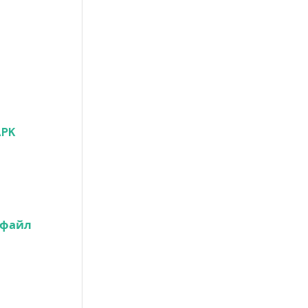
APK
 файл