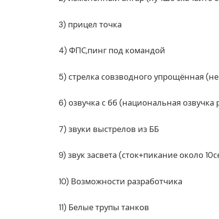
3) прицел точка
4) ФПС,пинг под командой
5) стрелка совзводного упрощённая (не
6) озвучка с бб (национальная озвучка 
7) звуки выстрелов из ББ
9) звук засвета (сток+пикание около 10с
10) Возможности разработчика
11) Белые трупы танков