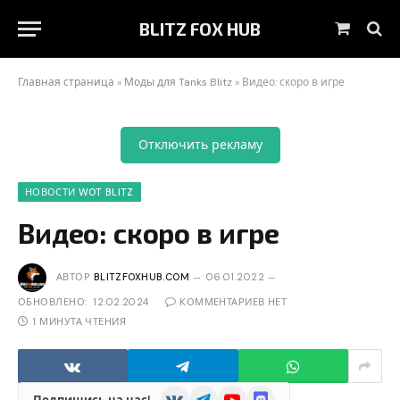
BLITZ FOX HUB
Корзин
Главная страница
»
Моды для Tanks Blitz
»
Видео: скоро в игре
Отключить рекламу
НОВОСТИ WOT BLITZ
Видео: скоро в игре
АВТОР
BLITZFOXHUB.COM
06.01.2022
ОБНОВЛЕНО:
12.02.2024
КОММЕНТАРИЕВ НЕТ
1 МИНУТА ЧТЕНИЯ
VKontakte
Telegram
YouTube
Discord