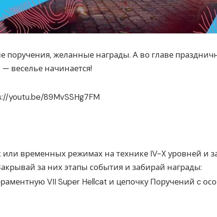
ые поручения, желанные награды. А во главе празднич
 — веселье начинается!
s://youtu.be/89MvSSHg7FM
 или временных режимах на технике IV-X уровней и з
Закрывай за них этапы события и забирай награды:
ераментную VII Super Hellcat и цепочку Поручений c о