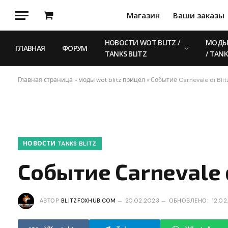
Магазин
Ваши заказы
Корзина
НОВОСТИ WOT BLITZ /
МОДЫ 
ГЛАВНАЯ
ФОРУМ
TANKS BLITZ
/ TANK
Главная страница
»
моды wot blitz прицел
»
Событие Carnevale di Blit
НОВОСТИ TANKS BLITZ
Событие Carnevale d
АВТОР
BLITZFOXHUB.COM
20.02.2023
ОБНОВЛЕНО:
12.02