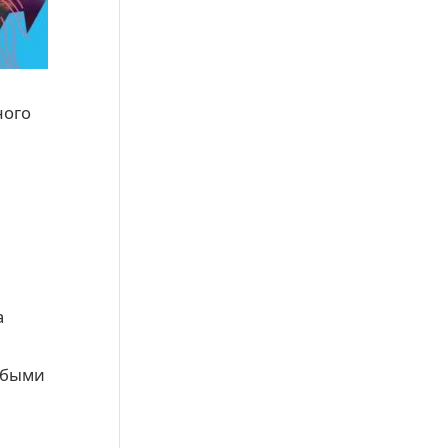
ного
а
собыми