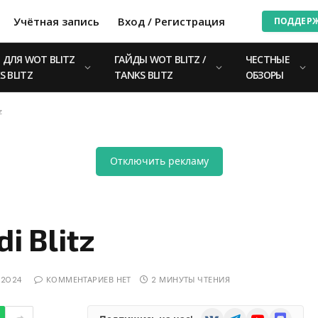
Учётная запись
Вход / Регистрация
ПОДДЕР
ДЛЯ WOT BLITZ
ГАЙДЫ WOT BLITZ /
ЧЕСТНЫЕ
S BLITZ
TANKS BLITZ
ОБЗОРЫ
z
Отключить рекламу
i Blitz
.2024
КОММЕНТАРИЕВ НЕТ
2 МИНУТЫ ЧТЕНИЯ
VKontakte
Telegram
YouTube
Discord