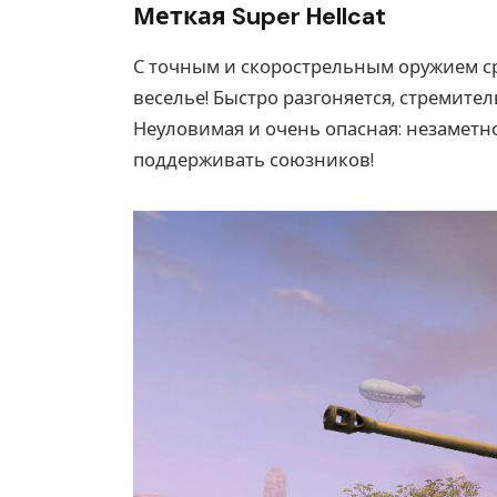
Меткая Super Hellcat
С точным и скорострельным оружием с
веселье! Быстро разгоняется, стремите
Неуловимая и очень опасная: незаметн
поддерживать союзников!