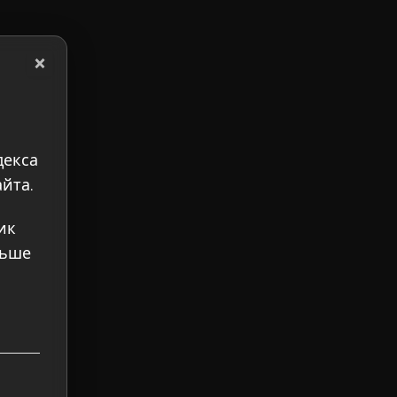
×
декса
йта.
ик
льше