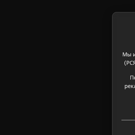
Мы и
(РС
П
рек