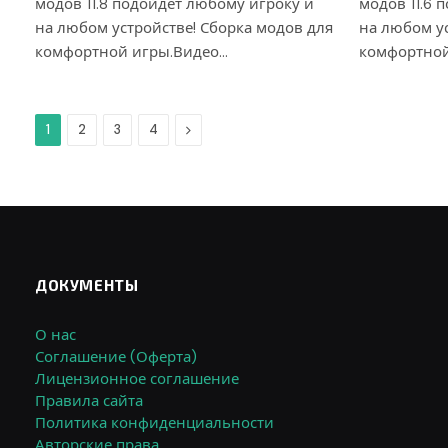
модов 11.8 подойдет любому игроку и
модов 11.6 
на любом устройстве! Сборка модов для
на любом ус
комфортной игры.Видео…
комфортной
Дальше
1
2
3
4
ДОКУМЕНТЫ
О нас
Соглашение (Оферта)
Лицензионное соглашение
Правила сайта
Политика конфиденциальности
Авторские права