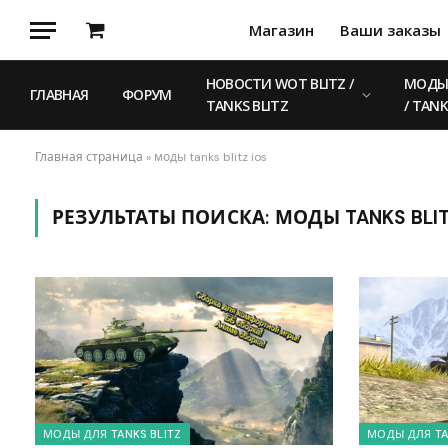
Магазин
Ваши заказы
Корзина
НОВОСТИ WOT BLITZ /
МОДЫ 
ГЛАВНАЯ
ФОРУМ
TANKS BLITZ
/ TANK
Главная страница
»
моды tanks blitz ios
РЕЗУЛЬТАТЫ ПОИСКА:
МОДЫ TANKS BLIT
МОДЫ ДЛЯ TANKS BLITZ
МОДЫ ДЛЯ TA