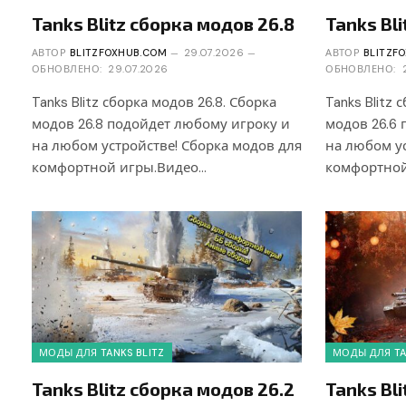
Tanks Blitz сборка модов 26.8
Tanks Bl
АВТОР
BLITZFOXHUB.COM
29.07.2026
АВТОР
BLITZF
ОБНОВЛЕНО:
29.07.2026
ОБНОВЛЕНО:
Tanks Blitz сборка модов 26.8. Сборка
Tanks Blitz 
модов 26.8 подойдет любому игроку и
модов 26.6
на любом устройстве! Сборка модов для
на любом ус
комфортной игры.Видео…
комфортной
МОДЫ ДЛЯ TANKS BLITZ
МОДЫ ДЛЯ TA
Tanks Blitz сборка модов 26.2
Tanks Bl