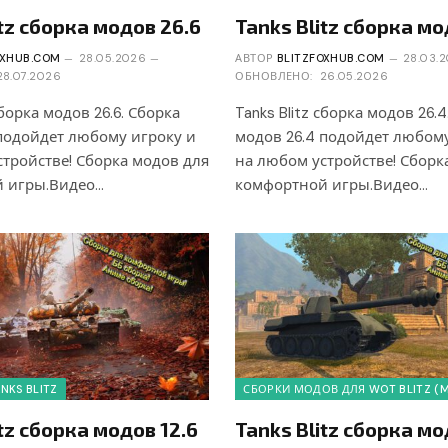
itz сборка модов 26.6
Tanks Blitz сборка мо
OXHUB.COM
28.05.2026
АВТОР
BLITZFOXHUB.COM
28.03.
28.07.2026
ОБНОВЛЕНО:
26.05.2026
сборка модов 26.6. Сборка
Tanks Blitz сборка модов 26.4
 подойдет любому игроку и
модов 26.4 подойдет любому
тройстве! Сборка модов для
на любом устройстве! Сборк
 игры.Видео…
комфортной игры.Видео…
NKS BLITZ
СБОРКИ МОДОВ ДЛЯ WOT BLITZ (
itz сборка модов 12.6
Tanks Blitz сборка мо