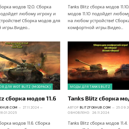
сборка модов 12.0. Сборка
Tanks Blitz сборка модов 11.1
 подойдет любому игроку и
модов 11.10 подойдет любом
тройстве! Сборка модов для
на любом устройстве! Сборк
 игры.Видео…
комфортной игры.Видео…
В ДЛЯ WOT BLITZ (MODPACK)
МОДЫ ДЛЯ TANKS BLITZ
tz сборка модов 11.6
Tanks Blitz сборка мо
OXHUB.COM
27.11.2024
АВТОР
BLITZFOXHUB.COM
25.09.
28.01.2025
ОБНОВЛЕНО:
26.11.2024
сборка модов 11.6. Сборка
Tanks Blitz сборка модов 11.4