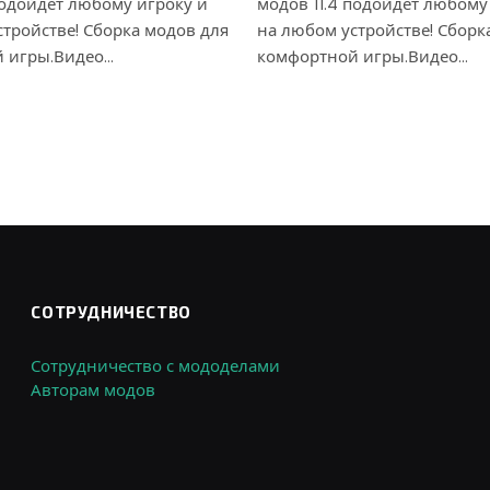
подойдет любому игроку и
модов 11.4 подойдет любому
тройстве! Сборка модов для
на любом устройстве! Сборк
 игры.Видео…
комфортной игры.Видео…
СОТРУДНИЧЕСТВО
Сотрудничество с мододелами
Авторам модов