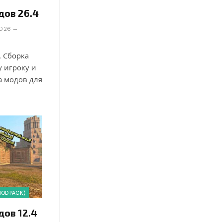
дов 26.4
2026
. Сборка
 игроку и
а модов для
MODPACK)
дов 12.4