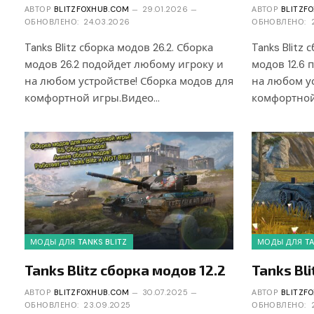
АВТОР
BLITZFOXHUB.COM
29.01.2026
АВТОР
BLITZF
ОБНОВЛЕНО:
24.03.2026
ОБНОВЛЕНО:
Tanks Blitz сборка модов 26.2. Сборка
Tanks Blitz 
модов 26.2 подойдет любому игроку и
модов 12.6 
на любом устройстве! Сборка модов для
на любом ус
комфортной игры.Видео…
комфортной
МОДЫ ДЛЯ TANKS BLITZ
МОДЫ ДЛЯ TA
Tanks Blitz сборка модов 12.2
Tanks Bl
АВТОР
BLITZFOXHUB.COM
30.07.2025
АВТОР
BLITZF
ОБНОВЛЕНО:
23.09.2025
ОБНОВЛЕНО: