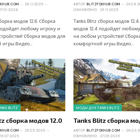
OXHUB.COM
26.11.2025
АВТОР
BLITZFOXHUB.COM
24.09.
27.01.2026
ОБНОВЛЕНО:
25.11.2025
сборка модов 12.6. Сборка
Tanks Blitz сборка модов 12.4
подойдет любому игроку и
модов 12.4 подойдет любому
тройстве! Сборка модов для
на любом устройстве! Сборк
 игры.Видео…
комфортной игры.Видео…
NKS BLITZ
МОДЫ ДЛЯ TANKS BLITZ
itz сборка модов 12.0
Tanks Blitz сборка мо
OXHUB.COM
28.05.2025
АВТОР
BLITZFOXHUB.COM
26.03.
29.07.2025
ОБНОВЛЕНО:
27.05.2025