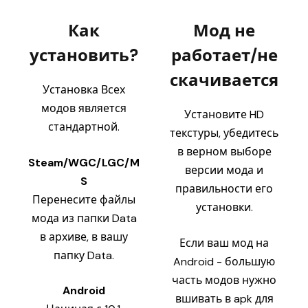
Как
Мод не
установить?
работает/не
скачивается
Установка Всех
модов является
Установите HD
стандартной.
текстуры, убедитесь
в верном выборе
Steam/WGC/LGC/M
версии мода и
S
правильности его
Перенесите файлы
установки.
мода из папки Data
в архиве, в вашу
Если ваш мод на
папку Data.
Android - большую
часть модов нужно
Android
вшивать в apk для