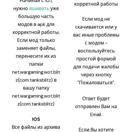
Начиная с 10.1,
корретной работы
нужно
вшивать
уже
большую часть
Если мод не
модов в apk для
скачивается или у
корректной работы.
вас иные проблемы
Если мод только
с модом -
заменяет файлы,
воспользуйтесь
перенесите их из
простой формой
папки
для подачи жалобы
net.wargaming.wot.blit
через кнопку
z(com.tanksblitz) в
"Пожаловаться".
вашу папку
net.wargaming.wot.blit
Ответ будет
z(com.tanksblitz)
отправлен Вам на
Email.
IOS
Все файлы из архива
Если Вы хотите