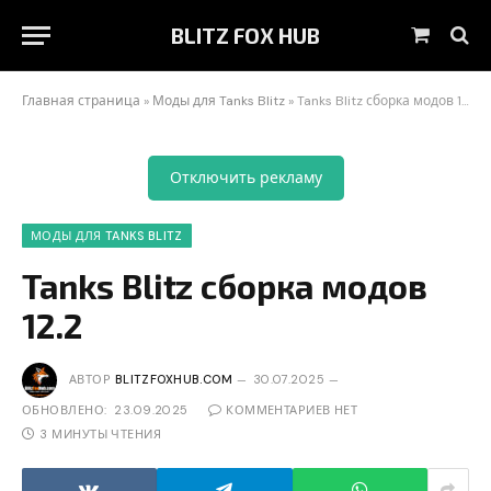
BLITZ FOX HUB
Корзин
Главная страница
»
Моды для Tanks Blitz
»
Tanks Blitz сборка модов 12.2
Отключить рекламу
МОДЫ ДЛЯ TANKS BLITZ
Tanks Blitz сборка модов
12.2
АВТОР
BLITZFOXHUB.COM
30.07.2025
ОБНОВЛЕНО:
23.09.2025
КОММЕНТАРИЕВ НЕТ
3 МИНУТЫ ЧТЕНИЯ