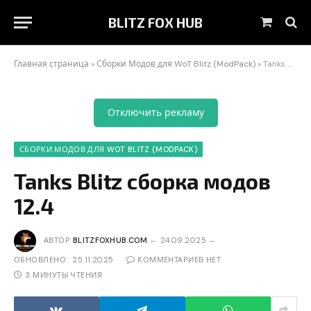
BLITZ FOX HUB
Корзин
Главная страница
»
Сборки Модов для WoT Blitz (ModPack)
»
Tanks Blitz сборка модов 12.4
Отключить рекламу
СБОРКИ МОДОВ ДЛЯ WOT BLITZ (MODPACK)
Tanks Blitz сборка модов
12.4
АВТОР
BLITZFOXHUB.COM
24.09.2025
ОБНОВЛЕНО:
25.11.2025
КОММЕНТАРИЕВ НЕТ
3 МИНУТЫ ЧТЕНИЯ