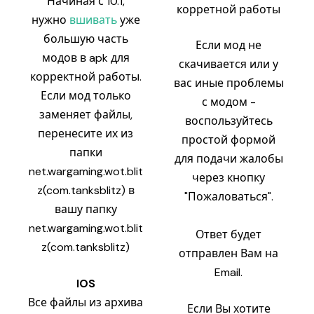
Начиная с 10.1,
корретной работы
нужно
вшивать
уже
большую часть
Если мод не
модов в apk для
скачивается или у
корректной работы.
вас иные проблемы
Если мод только
с модом -
заменяет файлы,
воспользуйтесь
перенесите их из
простой формой
папки
для подачи жалобы
net.wargaming.wot.blit
через кнопку
z(com.tanksblitz) в
"Пожаловаться".
вашу папку
net.wargaming.wot.blit
Ответ будет
z(com.tanksblitz)
отправлен Вам на
Email.
IOS
Все файлы из архива
Если Вы хотите