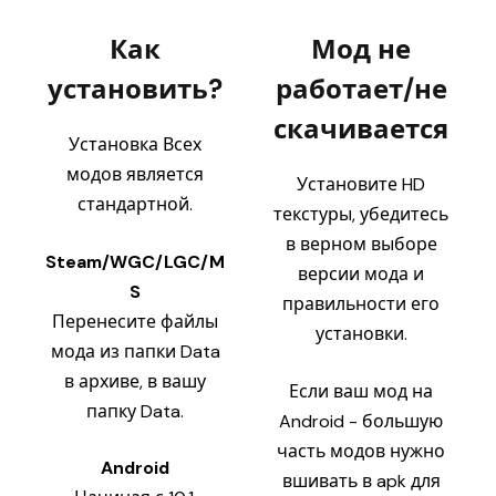
Как
Мод не
установить?
работает/не
скачивается
Установка Всех
модов является
Установите HD
стандартной.
текстуры, убедитесь
в верном выборе
Steam/WGC/LGC/M
версии мода и
S
правильности его
Перенесите файлы
установки.
мода из папки Data
в архиве, в вашу
Если ваш мод на
папку Data.
Android - большую
часть модов нужно
Android
вшивать в apk для