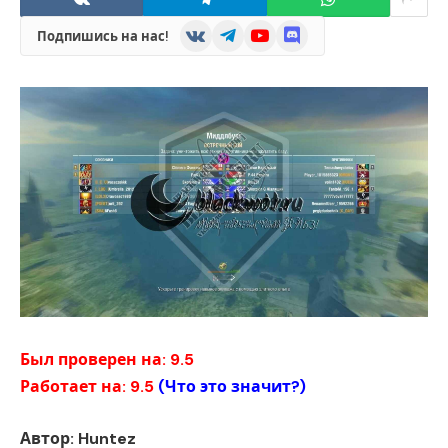
VKontakte
Telegram
YouTube
Discord
Подпишись на нас!
Был проверен на: 9.5
Работает на: 9.5
(
Что это значит?
)
Автор: Huntez