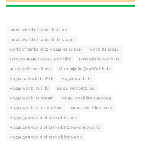
mods world of tanks blitz pc
mods world of tanks blitz steam
world of tanks blitz моды на айфон
wot blitz моды
загрузочные экраны wot blitz
интерфейс wot blitz
интерфейс вот блиц
Интерфейс Для WoT Blitz
моды tanks blitz 26.8
моды wot blitz
моды wot blitz 11.19
моды wot blitz ios
моды wot blitz steam
моды wot blitz андроид
моды wot blitz на android
моды wot blitz на пк
моды для world of tanks blitz ios
моды для world of tanks blitz на windows 10
моды для world of tanks blitz на пк