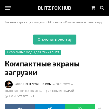
BLITZ FOX HUB
Корзин
Главная страница
»
моды wot blitz на пк
»
Компактные экраны загрузки
Отключить рекламу
АКТУАЛЬНЫЕ МОДЫ ДЛЯ TANKS BLITZ
Компактные экраны
загрузки
АВТОР
BLITZFOXHUB.COM
18.01.2021
ОБНОВЛЕНО:
05.06.2024
1 КОММЕНТАРИЙ
1 МИНУТА ЧТЕНИЯ