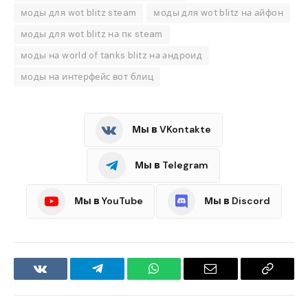
моды для wot blitz steam
моды для wot blitz на айфон
моды для wot blitz на пк steam
моды на world of tanks blitz на андроид
моды на интерфейс вот блиц
Мы в VKontakte
Мы в Telegram
Мы в YouTube
Мы в Discord
VKontakte
Telegram
WhatsApp
Email
Copy
Link