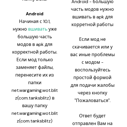
Android - большую
часть модов нужно
Android
вшивать в apk для
Начиная с 10.1,
корретной работы
нужно
вшивать
уже
большую часть
Если мод не
модов в apk для
скачивается или у
корректной работы.
вас иные проблемы
Если мод только
с модом -
заменяет файлы,
воспользуйтесь
перенесите их из
простой формой
папки
для подачи жалобы
net.wargaming.wot.blit
через кнопку
z(com.tanksblitz) в
"Пожаловаться".
вашу папку
net.wargaming.wot.blit
Ответ будет
z(com.tanksblitz)
отправлен Вам на