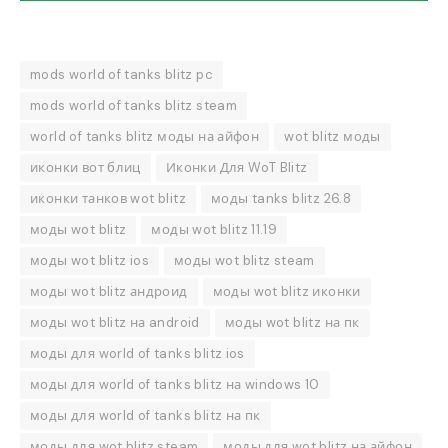
mods world of tanks blitz pc
mods world of tanks blitz steam
world of tanks blitz моды на айфон
wot blitz моды
иконки вот блиц
Иконки Для WoT Blitz
иконки танков wot blitz
моды tanks blitz 26.8
моды wot blitz
моды wot blitz 11.19
моды wot blitz ios
моды wot blitz steam
моды wot blitz андроид
моды wot blitz иконки
моды wot blitz на android
моды wot blitz на пк
моды для world of tanks blitz ios
моды для world of tanks blitz на windows 10
моды для world of tanks blitz на пк
моды для wot blitz steam
моды для wot blitz на айфон