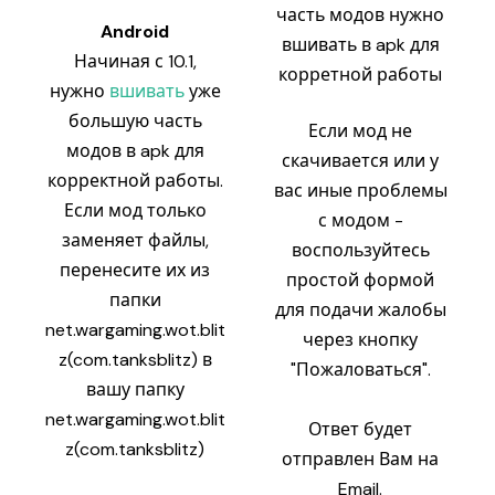
часть модов нужно
Android
вшивать в apk для
Начиная с 10.1,
корретной работы
нужно
вшивать
уже
большую часть
Если мод не
модов в apk для
скачивается или у
корректной работы.
вас иные проблемы
Если мод только
с модом -
заменяет файлы,
воспользуйтесь
перенесите их из
простой формой
папки
для подачи жалобы
net.wargaming.wot.blit
через кнопку
z(com.tanksblitz) в
"Пожаловаться".
вашу папку
net.wargaming.wot.blit
Ответ будет
z(com.tanksblitz)
отправлен Вам на
Email.