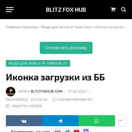
BLITZ FOX HUB
Корзин
Главная страница
»
Моды для World of Tanks Blitz
»
Иконка загрузки из ББ
Отключить рекламу
МОДЫ ДЛЯ WORLD OF TANKS BLITZ
Иконка загрузки из ББ
АВТОР
BLITZFOXHUB.COM
07.06.2021
ОБНОВЛЕНО:
10.11.2024
КОММЕНТАРИЕВ НЕТ
1 МИНУТА ЧТЕНИЯ
VKontakte
Telegram
YouTube
Discord