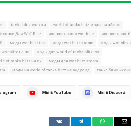
am
tanks blitz иконки
world of tanks blitz моды на айфон
Иконки Для WoT Blitz
иконки танков wot blitz
иконки танкс 
19
моды wot blitz ios
моды wot blitz steam
моды wot blitz
wot blitz на пк
моды для world of tanks blitz ios
d of tanks blitz на пк
моды для wot blitz steam
eam
моды на world of tanks blitz на андроид
танкс блиц икон
elegram
Мы в YouTube
Мы в Discord
VKontakte
Telegram
WhatsApp
Em