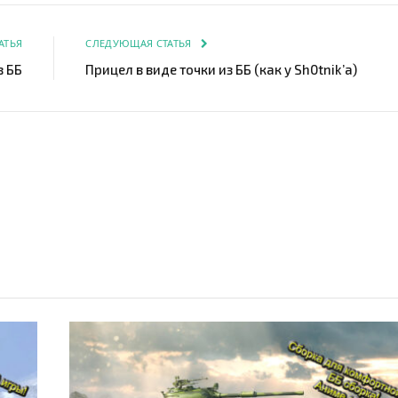
АТЬЯ
СЛЕДУЮЩАЯ СТАТЬЯ
з ББ
Прицел в виде точки из ББ (как у Sh0tnik’а)