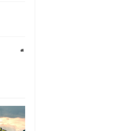
Link
Website