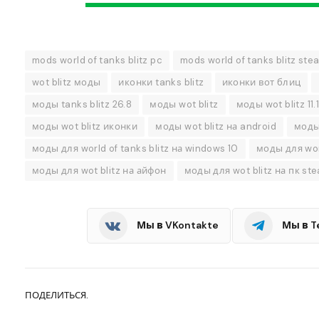
mods world of tanks blitz pc
mods world of tanks blitz ste
wot blitz моды
иконки tanks blitz
иконки вот блиц
моды tanks blitz 26.8
моды wot blitz
моды wot blitz 11.
моды wot blitz иконки
моды wot blitz на android
моды 
моды для world of tanks blitz на windows 10
моды для worl
моды для wot blitz на айфон
моды для wot blitz на пк st
Мы в VKontakte
Мы в T
ПОДЕЛИТЬСЯ.