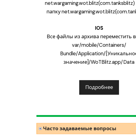
net.wargaming.wot.blitz(com.tanksblitz
папку net.wargaming.wot.blitz(com.tank
IOS
Все файлы из архива переместить в
var/mobile/Containers/
Bundle/Application/[Уникально
значение]/WoTBlitz.app/Data
Подробнее
Часто задаваемые вопросы