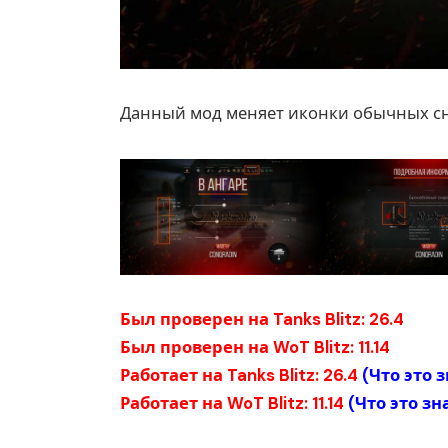
Данный мод меняет иконки обычных сн
Был проверен на Tanks Blitz: 26.4
Был проверен на WoT Blitz: 11.14
Работает на Tanks Blitz: 26.4
(
Что это 
Работает на WoT Blitz: 11.14
(
Что это зн