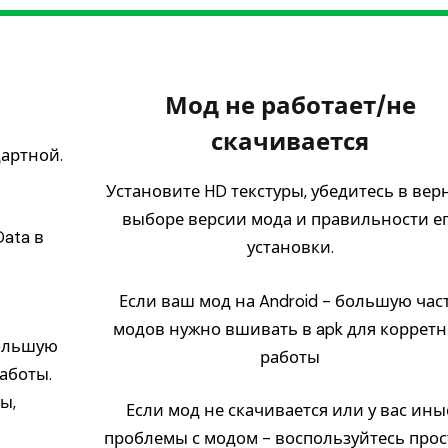
Мод не работает/не
скачивается
дартной.
Установите HD текстуры, убедитесь в вер
выборе версии мода и правильности е
ata в
установки.
Если ваш мод на Android - большую час
модов нужно вшивать в apk для коррет
ольшую
работы
аботы.
ы,
Если мод не скачивается или у вас ины
проблемы с модом - воспользуйтесь про