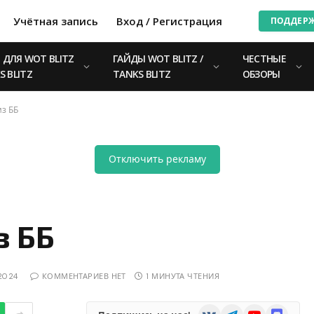
Учётная запись
Вход / Регистрация
ПОДДЕР
ДЛЯ WOT BLITZ
ГАЙДЫ WOT BLITZ /
ЧЕСТНЫЕ
S BLITZ
TANKS BLITZ
ОБЗОРЫ
з ББ
Отключить рекламу
з ББ
2024
КОММЕНТАРИЕВ НЕТ
1 МИНУТА ЧТЕНИЯ
VKontakte
Telegram
YouTube
Discord