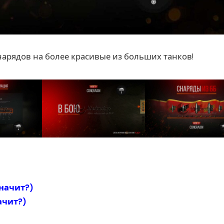
арядов на более красивые из больших танков!
значит?
)
ачит?
)