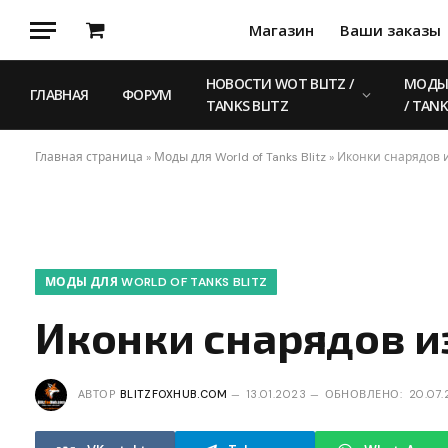
Магазин
Ваши заказы
Корзина
НОВОСТИ WOT BLITZ /
МОДЫ 
ГЛАВНАЯ
ФОРУМ
TANKS BLITZ
/ TANK
Главная страница
»
Моды для World of Tanks Blitz
»
Иконки снарядов и
МОДЫ ДЛЯ WORLD OF TANKS BLITZ
Иконки снарядов и
АВТОР
BLITZFOXHUB.COM
13.01.2023
ОБНОВЛЕНО:
20.07.