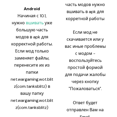
часть модов нужно
Android
вшивать в apk для
Начиная с 10.1,
корретной работы
нужно
вшивать
уже
большую часть
Если мод не
модов в apk для
скачивается или у
корректной работы.
вас иные проблемы
Если мод только
с модом -
заменяет файлы,
воспользуйтесь
перенесите их из
простой формой
папки
для подачи жалобы
net.wargaming.wot.blit
через кнопку
z(com.tanksblitz) в
"Пожаловаться".
вашу папку
net.wargaming.wot.blit
Ответ будет
z(com.tanksblitz)
отправлен Вам на
Email.