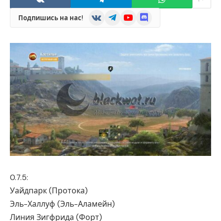
VKontakte
Telegram
YouTube
Discord
Подпишись на нас!
0.7.5:
Уайдпарк (Протока)
Эль-Халлуф (Эль-Аламейн)
Линия Зигфрида (Форт)