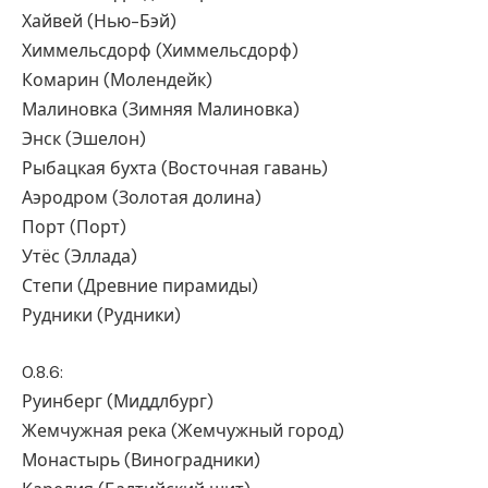
Хайвей (Нью-Бэй)
Химмельсдорф (Химмельсдорф)
Комарин (Молендейк)
Малиновка (Зимняя Малиновка)
Энск (Эшелон)
Рыбацкая бухта (Восточная гавань)
Аэродром (Золотая долина)
Порт (Порт)
Утёс (Эллада)
Степи (Древние пирамиды)
Рудники (Рудники)
0.8.6:
Руинберг (Миддлбург)
Жемчужная река (Жемчужный город)
Монастырь (Виноградники)