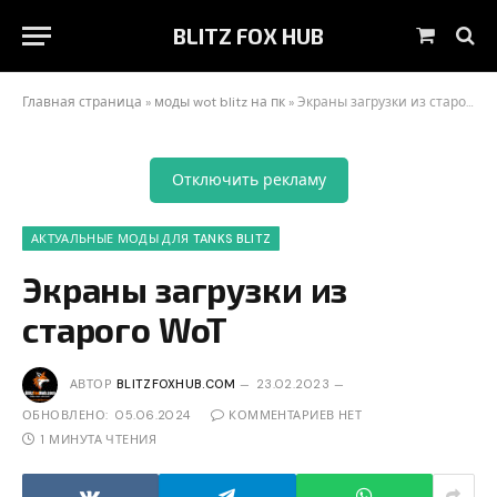
BLITZ FOX HUB
Корзин
Главная страница
»
моды wot blitz на пк
»
Экраны загрузки из старого WoT
Отключить рекламу
АКТУАЛЬНЫЕ МОДЫ ДЛЯ TANKS BLITZ
Экраны загрузки из
старого WoT
АВТОР
BLITZFOXHUB.COM
23.02.2023
ОБНОВЛЕНО:
05.06.2024
КОММЕНТАРИЕВ НЕТ
1 МИНУТА ЧТЕНИЯ