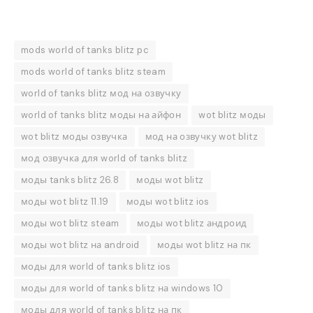
mods world of tanks blitz pc
mods world of tanks blitz steam
world of tanks blitz мод на озвучку
world of tanks blitz моды на айфон
wot blitz моды
wot blitz моды озвучка
мод на озвучку wot blitz
мод озвучка для world of tanks blitz
моды tanks blitz 26.8
моды wot blitz
моды wot blitz 11.19
моды wot blitz ios
моды wot blitz steam
моды wot blitz андроид
моды wot blitz на android
моды wot blitz на пк
моды для world of tanks blitz ios
моды для world of tanks blitz на windows 10
моды для world of tanks blitz на пк