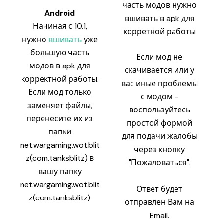
часть модов нужно
Android
вшивать в apk для
Начиная с 10.1,
корретной работы
нужно
вшивать
уже
большую часть
Если мод не
модов в apk для
скачивается или у
корректной работы.
вас иные проблемы
Если мод только
с модом -
заменяет файлы,
воспользуйтесь
перенесите их из
простой формой
папки
для подачи жалобы
net.wargaming.wot.blit
через кнопку
z(com.tanksblitz) в
"Пожаловаться".
вашу папку
net.wargaming.wot.blit
Ответ будет
z(com.tanksblitz)
отправлен Вам на
Email.