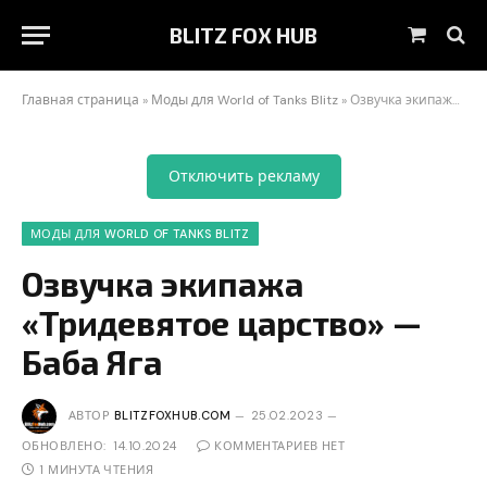
BLITZ FOX HUB
Корзин
Главная страница
»
Моды для World of Tanks Blitz
»
Озвучка экипажа «Тридевятое царство» — Баба Яга
Отключить рекламу
МОДЫ ДЛЯ WORLD OF TANKS BLITZ
Озвучка экипажа
«Тридевятое царство» —
Баба Яга
АВТОР
BLITZFOXHUB.COM
25.02.2023
ОБНОВЛЕНО:
14.10.2024
КОММЕНТАРИЕВ НЕТ
1 МИНУТА ЧТЕНИЯ