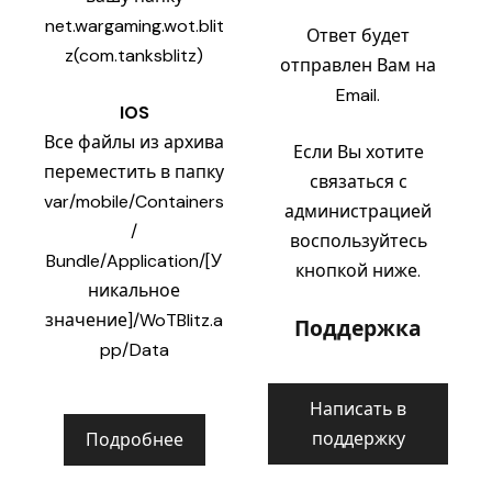
net.wargaming.wot.blit
Ответ будет
z(com.tanksblitz)
отправлен Вам на
Email.
IOS
Все файлы из архива
Если Вы хотите
переместить в папку
связаться с
var/mobile/Containers
администрацией
/
воспользуйтесь
Bundle/Application/[У
кнопкой ниже.
никальное
значение]/WoTBlitz.a
Поддержка
pp/Data
Написать в
поддержку
Подробнее