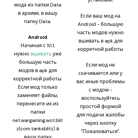
мода из папки Data
в архиве, в вашу
Если ваш мод на
папку Data.
Android - большую
часть модов нужно
Android
вшивать в apk для
Начиная с 10.1,
корретной работы
нужно
вшивать
уже
большую часть
Если мод не
модов в apk для
скачивается или у
корректной работы.
вас иные проблемы
Если мод только
с модом -
заменяет файлы,
воспользуйтесь
перенесите их из
простой формой
папки
для подачи жалобы
net.wargaming.wot.blit
через кнопку
z(com.tanksblitz) в
"Пожаловаться".
вашу папку