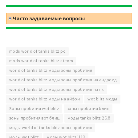
Часто задаваемые вопросы
mods world of tanks blitz pc
mods world of tanks blitz steam
world of tanks blitz моды зоны пробития
world of tanks blitz моды зоны пробития на андроид
world of tanks blitz моды зоны пробития на пк
world of tanks blitz моды на айфон
wot blitz моды
Зоны пробития wot blitz
зоны пробития блиц
зоны пробития вот блиц
моды tanks blitz 26.8
моды world of tanks blitz зоны пробития
моды wot blitz
моды wot blitz 11.19