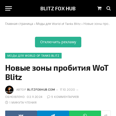
BLITZ FOX HUB
Корзин
Главная страница
»
Моды для World of Tanks Blitz
»
Новые зоны пробития WoT Blitz
Отключить рекламу
МОДЫ ДЛЯ WORLD OF TANKS BLITZ
Новые зоны пробития WoT
Blitz
АВТОР
BLITZFOXHUB.COM
17.10.2020
ОБНОВЛЕНО:
02.11.2024
5 КОММЕНТАРИЕВ
1 МИНУТА ЧТЕНИЯ