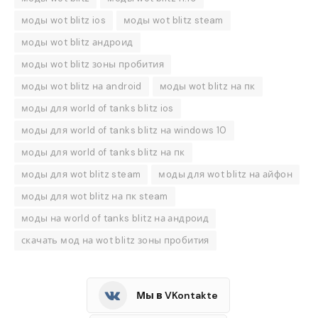
моды wot blitz ios
моды wot blitz steam
моды wot blitz андроид
моды wot blitz зоны пробития
моды wot blitz на android
моды wot blitz на пк
моды для world of tanks blitz ios
моды для world of tanks blitz на windows 10
моды для world of tanks blitz на пк
моды для wot blitz steam
моды для wot blitz на айфон
моды для wot blitz на пк steam
моды на world of tanks blitz на андроид
скачать мод на wot blitz зоны пробития
Мы в VKontakte