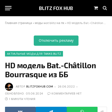
BLITZ FOX HUB
Корзин
Главная страница
»
моды wot blitz на пк
»
HD модель Bat.-Châtillon Bourrasque из ББ
Отключить рекламу
АКТУАЛЬНЫЕ МОДЫ ДЛЯ TANKS BLITZ
HD модель Bat.-Châtillon
Bourrasque из ББ
АВТОР
BLITZFOXHUB.COM
26.06.2022
ОБНОВЛЕНО:
05.06.2024
КОММЕНТАРИЕВ НЕТ
1 МИНУТА ЧТЕНИЯ