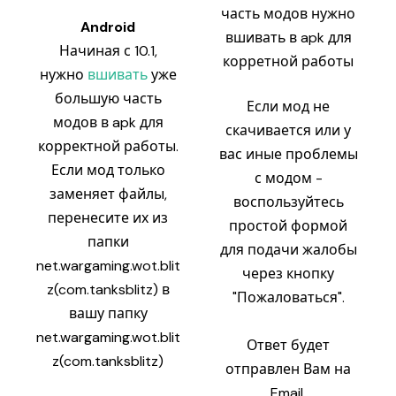
часть модов нужно
Android
вшивать в apk для
Начиная с 10.1,
корретной работы
нужно
вшивать
уже
большую часть
Если мод не
модов в apk для
скачивается или у
корректной работы.
вас иные проблемы
Если мод только
с модом -
заменяет файлы,
воспользуйтесь
перенесите их из
простой формой
папки
для подачи жалобы
net.wargaming.wot.blit
через кнопку
z(com.tanksblitz) в
"Пожаловаться".
вашу папку
net.wargaming.wot.blit
Ответ будет
z(com.tanksblitz)
отправлен Вам на
Email.