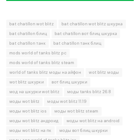
bat chatillon wot blitz
bat chatillon wot blitz шкурка
bat chatillon блиц
bat chatillon вот блиц шкурка
bat chatillon танк
bat chatillon танк блиц
mods world of tanks blitz pc
mods world of tanks blitz steam
world of tanks blitz моды на айфон
wot blitz моды
wot blitz шкурки
вот блиц шкурки
мод на шкурки wot blitz
моды tanks blitz 26.8
моды wot blitz
моды wot blitz 11.19
моды wot blitz ios
моды wot blitz steam
моды wot blitz андроид
моды wot blitz на android
моды wot blitz на пк
моды вот блиц шкурки